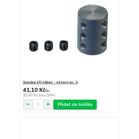
Spojka tří táhel - otvory pr. 3
41,10 Kč
/
ks
33,97 Kč
bez DPH
Přidat do košíku