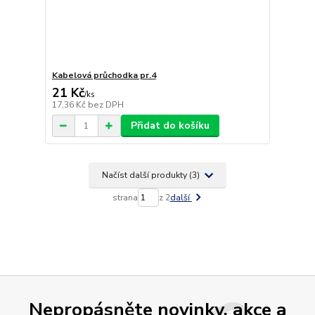
Kabelová průchodka pr.4
21 Kč
/
ks
17,36 Kč
bez DPH
Přidat do košíku
Načíst další produkty (3)
strana
z 2
další
Nepropásněte novinky, akce a