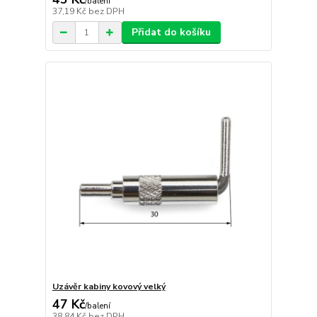
/
balení
37,19 Kč
bez DPH
Přidat do košíku
Uzávěr kabiny kovový velký
47 Kč
/
balení
38,84 Kč
bez DPH