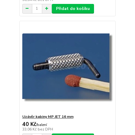
Přidat do košíku
Uzávěr kabiny MP JET 16 mm
40 Kč
/
balení
33,06 Kč
bez DPH