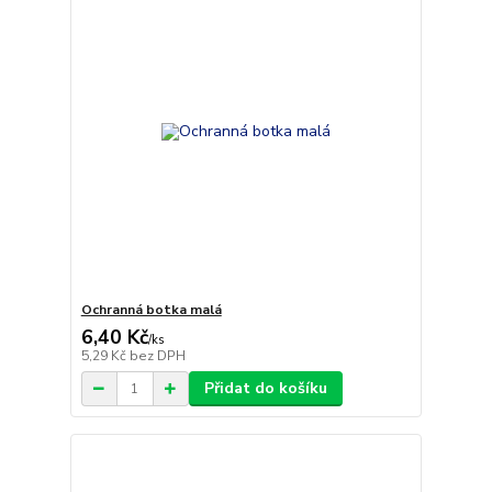
Ochranná botka malá
6,40 Kč
/
ks
5,29 Kč
bez DPH
Přidat do košíku