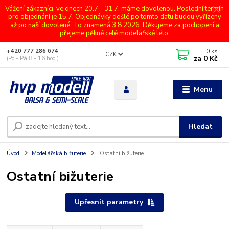
Vážení zákazníci, ve dnech 20.7 - 31.7. máme dovolenou. Poslední termín
pro objednání je 15.7. Objednávky došlé po tomto datu budou vyřízeny
až po naší dovolené. To znamená 3.8.2026. Děkujeme za pochopení a
přejeme pěkné celé modelářské léto.
0
ks
+420 777 286 674
CZK
za
0 Kč
(Po - Pá 8 - 16 hod.)
Menu
Hledat
Úvod
Modelářská bižuterie
Ostatní bižuterie
Ostatní bižuterie
Upřesnit parametry