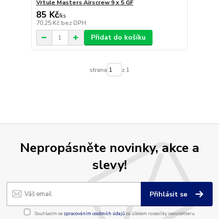
Vrtule Masters Airscrew 9 x 5 GF
85 Kč
/
ks
70,25 Kč
bez DPH
Přidat do košíku
strana
z 1
Nepropásněte novinky, akce a
slevy!
Přihlásit se
Souhlasím se
zpracováním osobních údajů
za účelem rozesílky newsletteru.