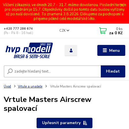
Vážení zákazníci, ve dnech 20.7 - 31.7. máme dovolenou. Poslední termín
pro objednání je 15.7. Objednávky došlé po tomto datu budou vyřízeny
až po naší dovolené. To znamená 3.8.2026. Děkujeme za pochopení a
přejeme pěkné celé modelářské léto.
0
ks
+420 777 286 674
CZK
za
0 Kč
(Po - Pá 8 - 16 hod.)
Menu
Hledat
Úvod
Vrtule a unašeče
Vrtule Masters Airscrew spalovací
Vrtule Masters Airscrew
spalovací
Upřesnit parametry