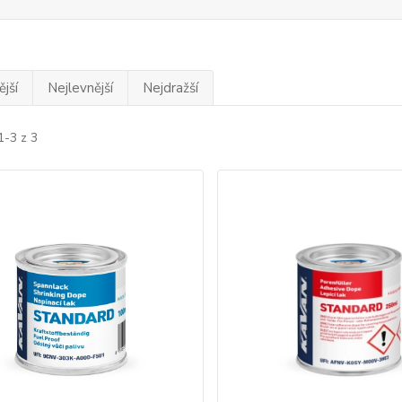
jší
Nejlevnější
Nejdražší
1-3 z 3