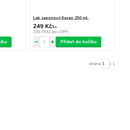
Lak zaponový Kavan 250 ml.
249 Kč
/
ks
205,79 Kč
bez DPH
šíku
Přidat do košíku
strana
z 1