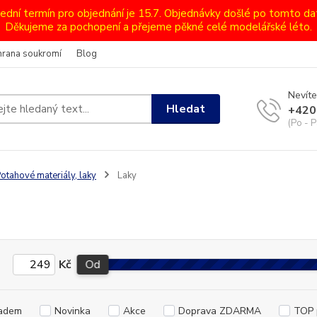
lední termín pro objednání je 15.7. Objednávky došlé po tomto d
Děkujeme za pochopení a přejeme pěkné celé modelářské léto.
hrana soukromí
Blog
Nevíte
Hledat
+420
(Po - P
otahové materiály, laky
Laky
Kč
Od
adem
Novinka
Akce
Doprava ZDARMA
TOP 