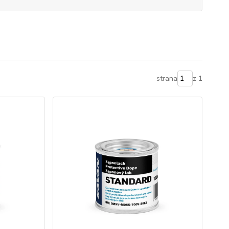
strana
z 1