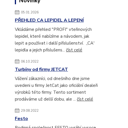
Novinky
05.01.2026
PŘEHLED CA LEPIDEL A LEPENÍ
Vkládáme přehled "PROFI" vteřinových
lepidel, které nabízíme a návodem, jak
lepit a používat i další příslušenství. „CA“
lepidla a jejich příslušens...
číst celé
06.10.2022
Turbíny od firmy JETCAT
Vážení zákazníci, od dnešního dne jsme
uvedeni u firmy JetCat jako oficiální dealeři
výrobků této firmy. Tento sortiment
prodáváme už delší dobu, ale ...
číst celé
29.08.2022
Festo
Rodinná společnost FESTO vyrábí vysoce