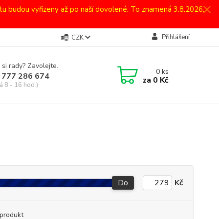
atu budou vyřízeny až po naší dovolené. To znamená 3.8.2026.
Přihlášení
CZK
 si rady? Zavolejte.
0
ks
 777 286 674
za
0 Kč
á 8 - 16 hod.)
Do
Kč
produkt