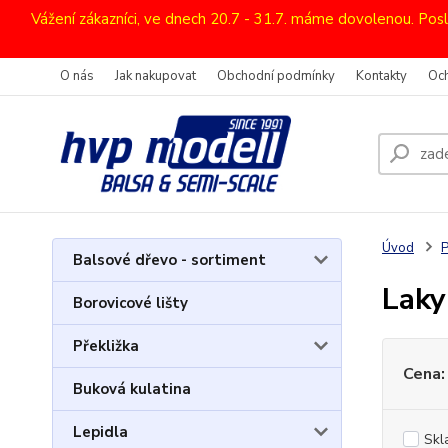
Vážení zákazníci, ve dnech 20.7 - 31.7. máme dovolenou. Pos
O nás
Jak nakupovat
Obchodní podmínky
Kontakty
Oc
Úvod
P
Balsové dřevo - sortiment
Laky
Borovicové lišty
Překližka
Cena:
Buková kulatina
Lepidla
Skl