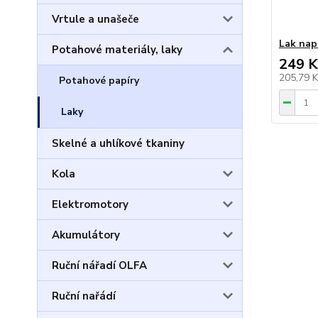
Vrtule a unašeče
Lak nap
Potahové materiály, laky
249 K
205,79 
Potahové papíry
Laky
Skelné a uhlíkové tkaniny
Kola
Elektromotory
Akumulátory
Ruční nářadí OLFA
Ruční nařádí