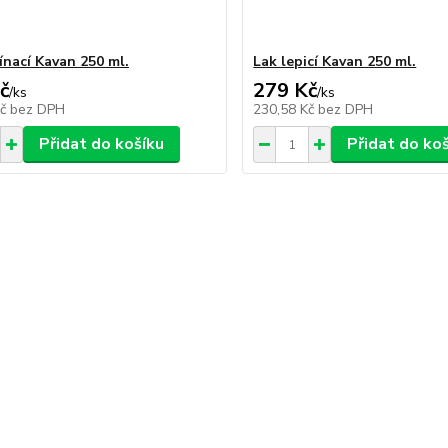
ínací Kavan 250 ml.
Lak lepicí Kavan 250 ml.
č
279 Kč
/
ks
/
ks
Kč
bez DPH
230,58 Kč
bez DPH
Přidat do košíku
Přidat do ko