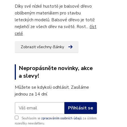
Díky své nízké hustotě je balsové dřevo
oblíbeným materiálem pro stavbu
leteckých modelů. Balsové dřevo je totiž
nejlehčí ze všech dřev na světě. Rost...
číst
celé
Zobrazit všechny články
Nepropásněte novinky, akce
a slevy!
Můžete se kdykoli odhlásit. Zasíláme
jednou za 14 dní.
Přihlásit se
Souhlasím se
zpracováním osobních údajů
za účelem
rozesílky newsletteru.