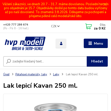
Vážení zákazníci, ve dnech 20.7 - 31.7. máme dovolenou. Poslední termín
pro objednání je 15.7. Objednávky došlé po tomto datu budou vyřízeny
až po naší dovolené. To znamená 3.8.2026. Děkujeme za pochopení a
přejeme pěkné celé modelářské léto.
0
ks
+420 777 286 674
CZK
za
0 Kč
(Po - Pá 8 - 16 hod.)
Menu
Hledat
Úvod
Potahové materiály, laky
Laky
Lak lepicí Kavan 250 ml.
Lak lepicí Kavan 250 ml.