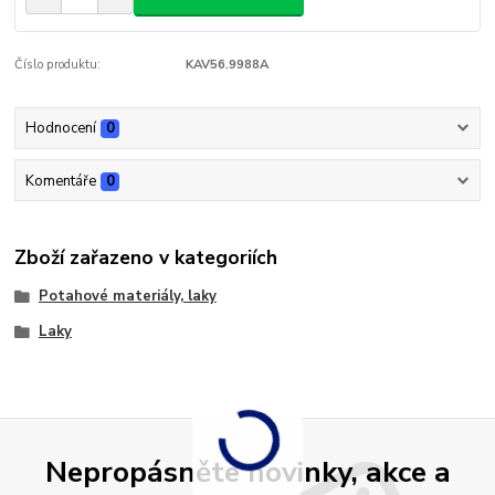
Číslo produktu:
KAV56.9988A
Hodnocení
0
Komentáře
0
Zboží zařazeno v kategoriích
Potahové materiály, laky
Laky
Nepropásněte novinky, akce a