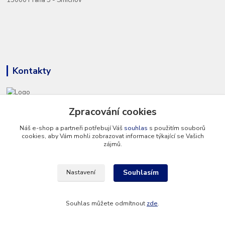
Kontakty
Zpracování cookies
+420 777 286 674
(Po - Pá 8 - 16 hod.)
Náš e-shop a partneři potřebují Váš
souhlas
s použitím souborů
cookies, aby Vám mohli zobrazovat informace týkající se Vašich
info@hvp-modell.cz
zájmů.
Souhlasím
Nastavení
Souhlas můžete odmítnout
zde
.
Vytvořeno na
Eshop-rychle.cz