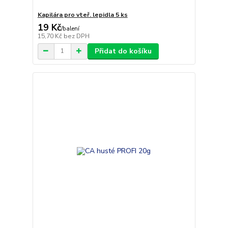
Kapilára pro vteř. lepidla 5 ks
19 Kč
/
balení
15,70 Kč
bez DPH
Přidat do košíku