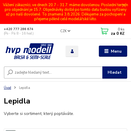
Vážení zákazníci, ve dnech 20.7 - 31.7. máme dovolenou. Poslední termín
pro objednání je 15.7. Objednávky došlé po tomto datu budou vyřízeny
až po naší dovolené. To znamená 3.8.2026. Děkujeme za pochopení a
přejeme pěkné celé modelářské léto.
0
ks
+420 777 286 674
CZK
za
0 Kč
(Po - Pá 8 - 16 hod.)
Menu
Hledat
Úvod
Lepidla
Lepidla
Vyberte si sortiment, který poptáváte.