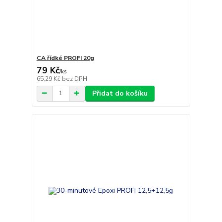
CA řídké PROFI 20g
79 Kč
/
ks
65,29 Kč
bez DPH
Přidat do košíku