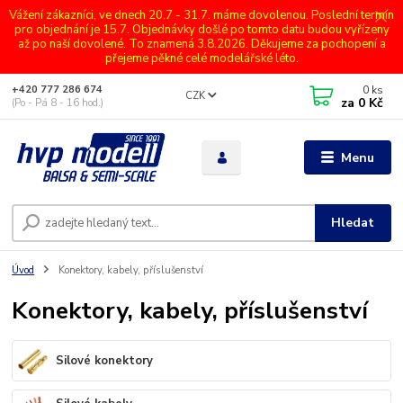
Vážení zákazníci, ve dnech 20.7 - 31.7. máme dovolenou. Poslední termín
pro objednání je 15.7. Objednávky došlé po tomto datu budou vyřízeny
až po naší dovolené. To znamená 3.8.2026. Děkujeme za pochopení a
přejeme pěkné celé modelářské léto.
0
ks
+420 777 286 674
CZK
za
0 Kč
(Po - Pá 8 - 16 hod.)
Menu
Hledat
Úvod
Konektory, kabely, příslušenství
Konektory, kabely, příslušenství
Silové konektory