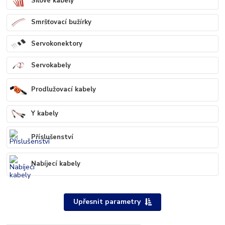
Silové kabely
Smršťovací bužírky
Servokonektory
Servokabely
Prodlužovací kabely
Y kabely
Příslušenství
Nabíjecí kabely
Upřesnit parametry