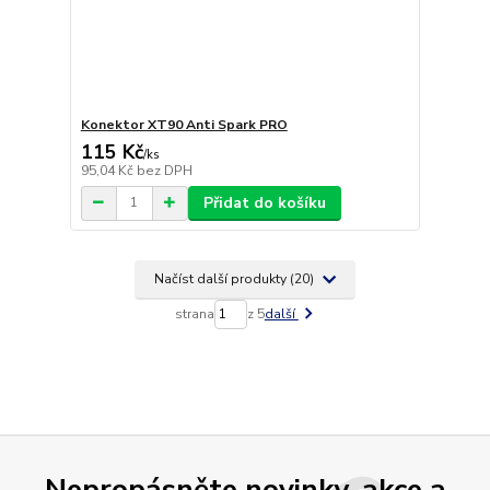
Konektor XT90 Anti Spark PRO
115 Kč
/
ks
95,04 Kč
bez DPH
Přidat do košíku
Načíst další produkty (20)
strana
z 5
další
Nepropásněte novinky, akce a