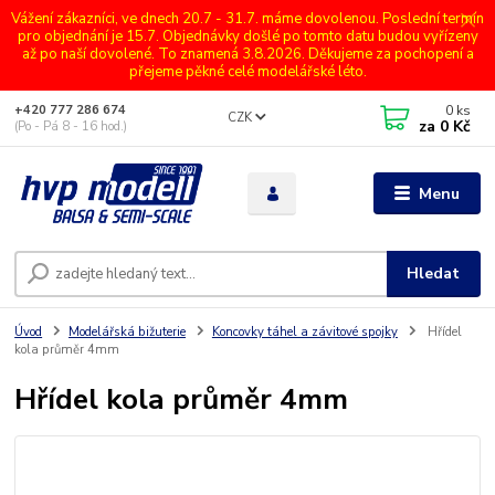
Vážení zákazníci, ve dnech 20.7 - 31.7. máme dovolenou. Poslední termín
pro objednání je 15.7. Objednávky došlé po tomto datu budou vyřízeny
až po naší dovolené. To znamená 3.8.2026. Děkujeme za pochopení a
přejeme pěkné celé modelářské léto.
0
ks
+420 777 286 674
CZK
za
0 Kč
(Po - Pá 8 - 16 hod.)
Menu
Hledat
Úvod
Modelářská bižuterie
Koncovky táhel a závitové spojky
Hřídel
kola průměr 4mm
Hřídel kola průměr 4mm