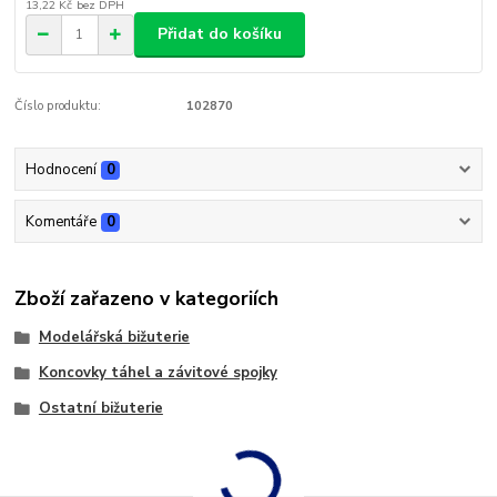
13,22 Kč
bez DPH
Přidat do košíku
Číslo produktu:
102870
Hodnocení
0
Komentáře
0
Zboží zařazeno v kategoriích
Modelářská bižuterie
Koncovky táhel a závitové spojky
Ostatní bižuterie