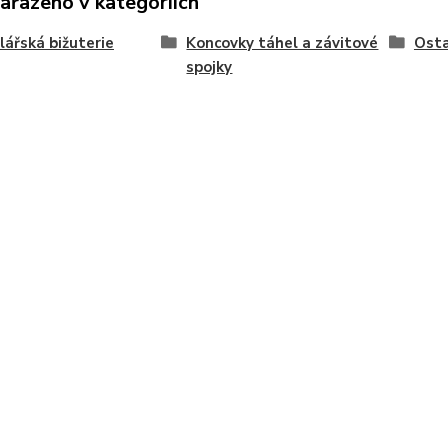
zařazeno v kategoriích
ářská bižuterie
Koncovky táhel a závitové
Osta
spojky