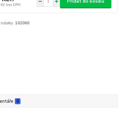
Přidat do košíku
 Kč
bez DPH
roduktu:
102060
entáře
0