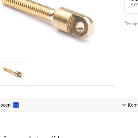
9,09
Číslo p
ocení
0
Kom