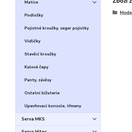
Zboží 
Matice
Model
Podložky
Pojistné kroužky, seger pojistky
Vidličky
Stavěcí kroužky
Kulové čepy
Panty, závěsy
Ostatní bižuterie
Upevňovací konzole, třmeny
Serva MKS
Serva Hitec