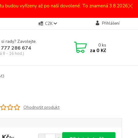
atu budou vyřízeny až po naší dovolené. To znamená 3.8.2026.
Přihlášení
CZK
 si rady? Zavolejte.
0
ks
 777 286 674
za
0 Kč
á 8 - 16 hod.)
 M3
Ohodnotit produkt
 Kč
/
ks