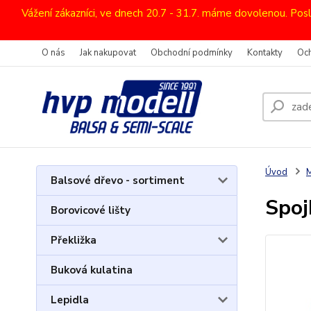
Vážení zákazníci, ve dnech 20.7 - 31.7. máme dovolenou. Pos
O nás
Jak nakupovat
Obchodní podmínky
Kontakty
Oc
Úvod
M
Balsové dřevo - sortiment
Spoj
Borovicové lišty
Překližka
Buková kulatina
Lepidla