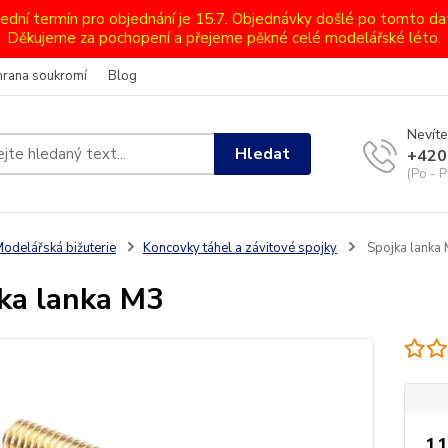
lední termín pro objednání je 15.7. Objednávky došlé po tomto d
Děkujeme za pochopení a přejeme pěkné celé modelářské léto.
hrana soukromí
Blog
Nevíte
Hledat
+420
(Po - P
odelářská bižuterie
Koncovky táhel a závitové spojky
Spojka lanka
ka lanka M3
11