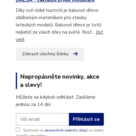
BALSA - základní prvek modelářů
Díky své nízké hustotě je balsové dřevo
oblíbeným materiálem pro stavbu
leteckých modelů. Balsové dřevo je totiž
nejlehčí ze všech dřev na světě. Rost...
číst
celé
Zobrazit všechny články
Nepropásněte novinky, akce
a slevy!
Můžete se kdykoli odhlásit. Zasíláme
jednou za 14 dní.
Přihlásit se
Souhlasím se
zpracováním osobních údajů
za účelem
rozesílky newsletteru.