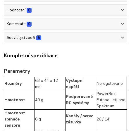
Hodnocení
0
Komentáře
0
Související zboží
5
Kompletní specifikace
Parametry
63 x 44 x 12
Výstupní
Rozměry
Neregulované
mm
napětí
PowerBox,
Podporované
Hmotnost
40 g
Futaba, Jeti and
RC systémy
Spektrum
Hmotnost
Kanály / servo
spínače
6 g
26 / 14
zásuvky
senzoru