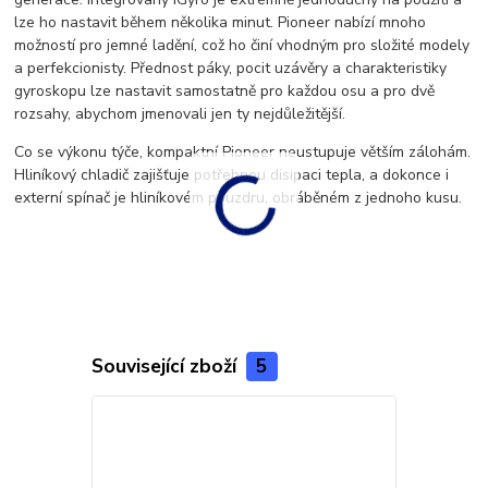
lze ho nastavit během několika minut. Pioneer nabízí mnoho
možností pro jemné ladění, což ho činí vhodným pro složité modely
a perfekcionisty. Přednost páky, pocit uzávěry a charakteristiky
gyroskopu lze nastavit samostatně pro každou osu a pro dvě
rozsahy, abychom jmenovali jen ty nejdůležitější.
Co se výkonu týče, kompaktní Pioneer neustupuje větším zálohám.
Hliníkový chladič zajišťuje potřebnou disipaci tepla, a dokonce i
externí spínač je hliníkovém pouzdru, obráběném z jednoho kusu.
Související zboží
5