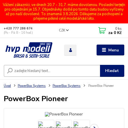
Vážení zákazníci, ve dnech 20.7 - 31.7. máme dovolenou. Poslední termín
pro objednání je 15.7. Objednávky došlé po tomto datu budou vyřízeny
až po naší dovolené. To znamená 3.8.2026. Děkujeme za pochopení a
přejeme pěkné celé modelářské léto.
0
ks
+420 777 286 674
CZK
za
0 Kč
(Po - Pá 8 - 16 hod.)
Menu
Hledat
Úvod
PowerBox Systems
PowerBox Systems
PowerBox Pioneer
PowerBox Pioneer