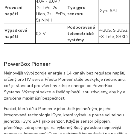
4.0V - 9.0V /
Provozní
2s LiPo, 2s
Typ gyro
iGyro SAT
napětí
Lilon, 2s LiFePo,
senzoru
5s NiMH
Podporované
Výpadkové
P²BUS, S.BUS2,
0,3 V
telemetrické
napětí
EX-Tele, SRXL2
systémy
PowerBox Pioneer
Nejnovější vývoj zdroje energie s 14 kanály bez regulace napětí,
určený pro HV serva. Přesto Pioneer stále poskytuje redundanci,
což je standard pro všechny zdroje energie od PowerBox-
Systems. Výstupní sekce a řadič spínačů jsou zdvojeny, aby byla
zaručena maximální bezpečnost.
Funkcí, která dělá Pioneer v jeho třídě jedinečným, je jeho
integrovaná technologie iGyro, která vyžaduje pouze volitelnou
jednotku iGyro SAT jako senzor. Když je senzor připojen,
přeměňuje zdroj energie na výkonný 9osý gyroskop nejnovější
generace. Integrovaný iGyro je extrémně jednoduchý na použití a