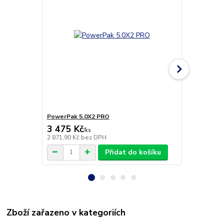
PowerPak 5.0X2 PRO
PowerBox iG
3 475 Kč
2 799 Kč
/
ks
2 871,90 Kč
bez DPH
2 313,22 Kč
Přidat do košíku
Zboží zařazeno v kategoriích