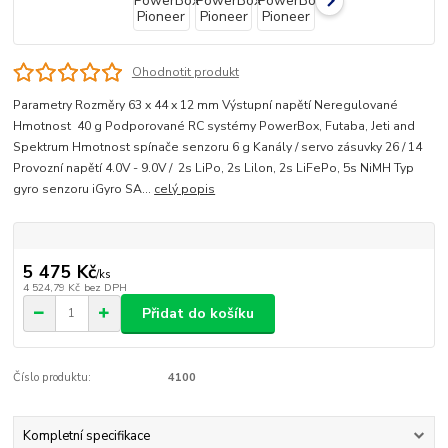
Ohodnotit produkt
Parametry Rozměry 63 x 44 x 12 mm Výstupní napětí Neregulované
Hmotnost 40 g Podporované RC systémy PowerBox, Futaba, Jeti and
Spektrum Hmotnost spínače senzoru 6 g Kanály / servo zásuvky 26 / 14
Provozní napětí 4.0V - 9.0V / 2s LiPo, 2s Lilon, 2s LiFePo, 5s NiMH Typ
gyro senzoru iGyro SA...
celý popis
5 475 Kč
/
ks
4 524,79 Kč
bez DPH
Přidat do košíku
Číslo produktu:
4100
Kompletní specifikace