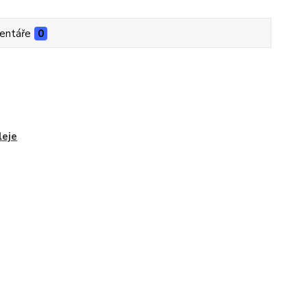
entáře
0
leje