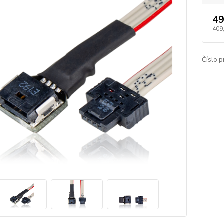
49
409
Číslo p