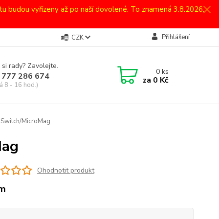
atu budou vyřízeny až po naší dovolené. To znamená 3.8.2026.
Přihlášení
CZK
 si rady? Zavolejte.
0
ks
 777 286 674
za
0 Kč
á 8 - 16 hod.)
oSwitch/MicroMag
Mag
Ohodnotit produkt
cm