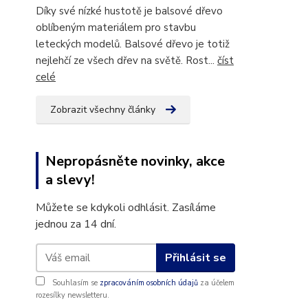
Díky své nízké hustotě je balsové dřevo
oblíbeným materiálem pro stavbu
leteckých modelů. Balsové dřevo je totiž
nejlehčí ze všech dřev na světě. Rost...
číst
celé
Zobrazit všechny články
Nepropásněte novinky, akce
a slevy!
Můžete se kdykoli odhlásit. Zasíláme
jednou za 14 dní.
Přihlásit se
Souhlasím se
zpracováním osobních údajů
za účelem
rozesílky newsletteru.