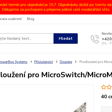
lední termín pro objednání je 15.7. Objednávky došlé po tomto d
Děkujeme za pochopení a přejeme pěkné celé modelářské léto.
hrana soukromí
Blog
Nevíte
Hledat
+420
(Po - P
PowerBox Systems
Příslušenství
Displeje
Prodloužení pro Micr
loužení pro MicroSwitch/Micro
40 