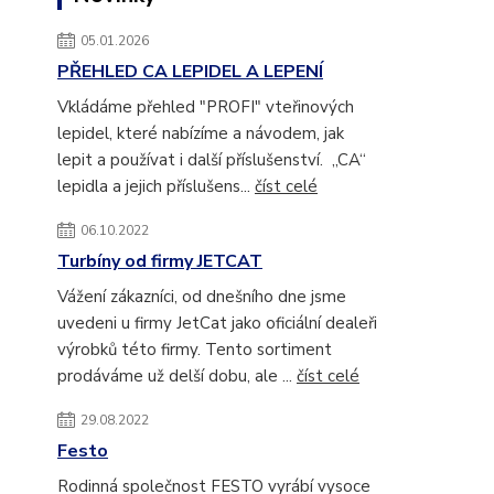
05.01.2026
PŘEHLED CA LEPIDEL A LEPENÍ
Vkládáme přehled "PROFI" vteřinových
lepidel, které nabízíme a návodem, jak
lepit a používat i další příslušenství. „CA“
lepidla a jejich příslušens...
číst celé
06.10.2022
Turbíny od firmy JETCAT
Vážení zákazníci, od dnešního dne jsme
uvedeni u firmy JetCat jako oficiální dealeři
výrobků této firmy. Tento sortiment
prodáváme už delší dobu, ale ...
číst celé
29.08.2022
Festo
Rodinná společnost FESTO vyrábí vysoce