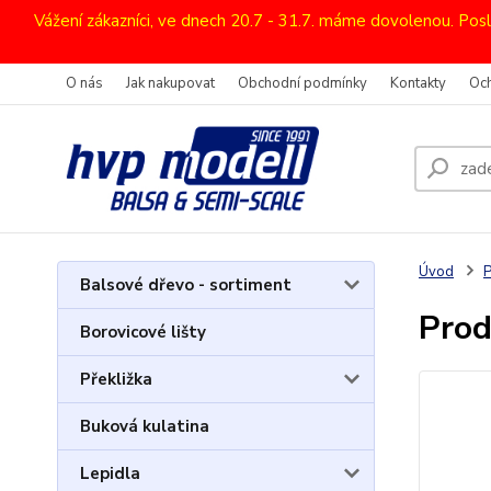
Vážení zákazníci, ve dnech 20.7 - 31.7. máme dovolenou. Pos
O nás
Jak nakupovat
Obchodní podmínky
Kontakty
Oc
Úvod
Balsové dřevo - sortiment
Prod
Borovicové lišty
Překližka
Buková kulatina
Lepidla