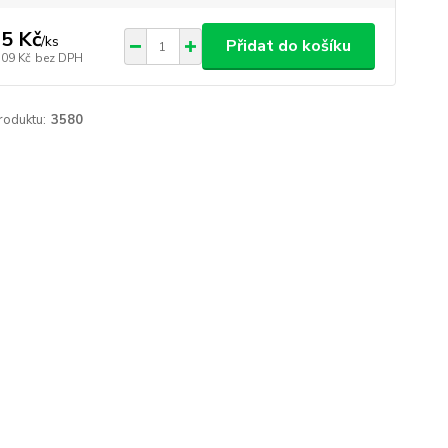
5 Kč
/
ks
Přidat do košíku
,09 Kč
bez DPH
roduktu:
3580