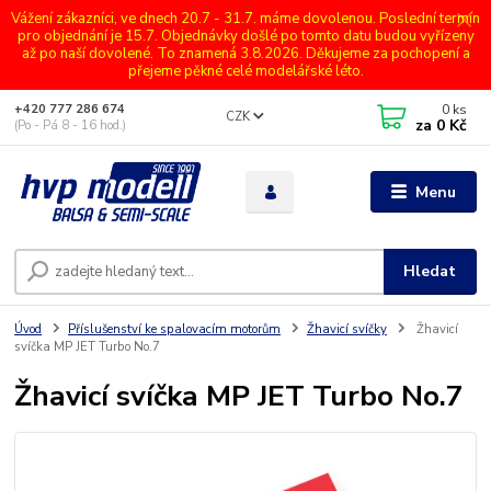
Vážení zákazníci, ve dnech 20.7 - 31.7. máme dovolenou. Poslední termín
pro objednání je 15.7. Objednávky došlé po tomto datu budou vyřízeny
až po naší dovolené. To znamená 3.8.2026. Děkujeme za pochopení a
přejeme pěkné celé modelářské léto.
0
ks
+420 777 286 674
CZK
za
0 Kč
(Po - Pá 8 - 16 hod.)
Menu
Hledat
Úvod
Příslušenství ke spalovacím motorům
Žhavicí svíčky
Žhavicí
svíčka MP JET Turbo No.7
Žhavicí svíčka MP JET Turbo No.7