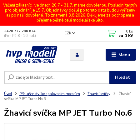
Vážení zákazníci, ve dnech 20.7 - 31.7. máme dovolenou. Poslední termín
pro objednání je 15.7. Objednávky došlé po tomto datu budou vyřízeny
až po naší dovolené. To znamená 3.8.2026. Děkujeme za pochopení a
přejeme pěkné celé modelářské léto.
0
ks
+420 777 286 674
CZK
za
0 Kč
(Po - Pá 8 - 16 hod.)
Menu
Hledat
Úvod
Příslušenství ke spalovacím motorům
Žhavicí svíčky
Žhavicí
svíčka MP JET Turbo No.6
Žhavicí svíčka MP JET Turbo No.6