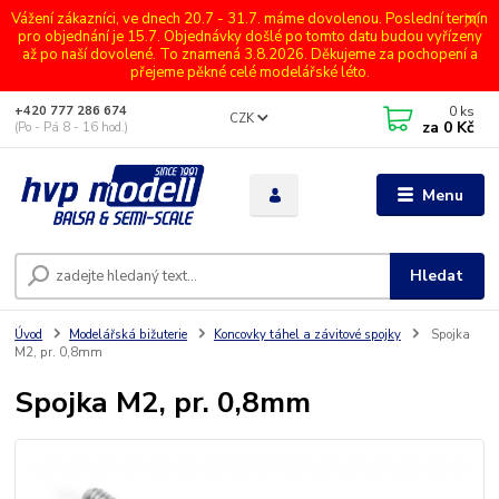
Vážení zákazníci, ve dnech 20.7 - 31.7. máme dovolenou. Poslední termín
pro objednání je 15.7. Objednávky došlé po tomto datu budou vyřízeny
až po naší dovolené. To znamená 3.8.2026. Děkujeme za pochopení a
přejeme pěkné celé modelářské léto.
0
ks
+420 777 286 674
CZK
za
0 Kč
(Po - Pá 8 - 16 hod.)
Menu
Hledat
Úvod
Modelářská bižuterie
Koncovky táhel a závitové spojky
Spojka
M2, pr. 0,8mm
Spojka M2, pr. 0,8mm