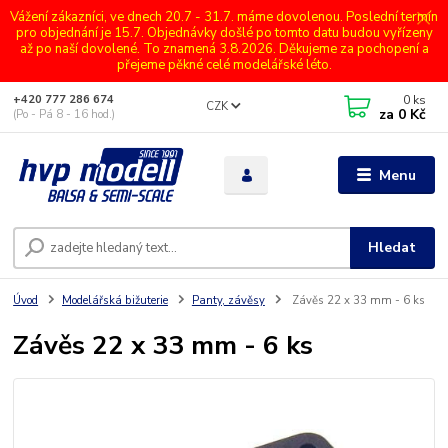
Vážení zákazníci, ve dnech 20.7 - 31.7. máme dovolenou. Poslední termín
pro objednání je 15.7. Objednávky došlé po tomto datu budou vyřízeny
až po naší dovolené. To znamená 3.8.2026. Děkujeme za pochopení a
přejeme pěkné celé modelářské léto.
0
ks
+420 777 286 674
CZK
za
0 Kč
(Po - Pá 8 - 16 hod.)
Menu
Hledat
Úvod
Modelářská bižuterie
Panty, závěsy
Závěs 22 x 33 mm - 6 ks
Závěs 22 x 33 mm - 6 ks