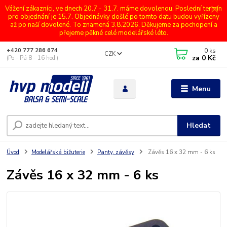
Vážení zákazníci, ve dnech 20.7 - 31.7. máme dovolenou. Poslední termín
pro objednání je 15.7. Objednávky došlé po tomto datu budou vyřízeny
až po naší dovolené. To znamená 3.8.2026. Děkujeme za pochopení a
přejeme pěkné celé modelářské léto.
0
ks
+420 777 286 674
CZK
za
0 Kč
(Po - Pá 8 - 16 hod.)
Menu
Hledat
Úvod
Modelářská bižuterie
Panty, závěsy
Závěs 16 x 32 mm - 6 ks
Závěs 16 x 32 mm - 6 ks