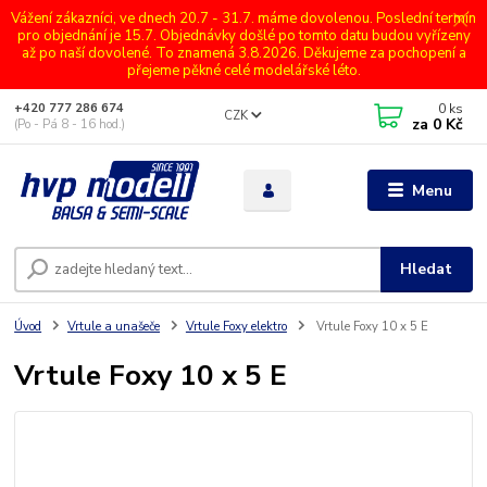
Vážení zákazníci, ve dnech 20.7 - 31.7. máme dovolenou. Poslední termín
pro objednání je 15.7. Objednávky došlé po tomto datu budou vyřízeny
až po naší dovolené. To znamená 3.8.2026. Děkujeme za pochopení a
přejeme pěkné celé modelářské léto.
0
ks
+420 777 286 674
CZK
za
0 Kč
(Po - Pá 8 - 16 hod.)
Menu
Hledat
Úvod
Vrtule a unašeče
Vrtule Foxy elektro
Vrtule Foxy 10 x 5 E
Vrtule Foxy 10 x 5 E