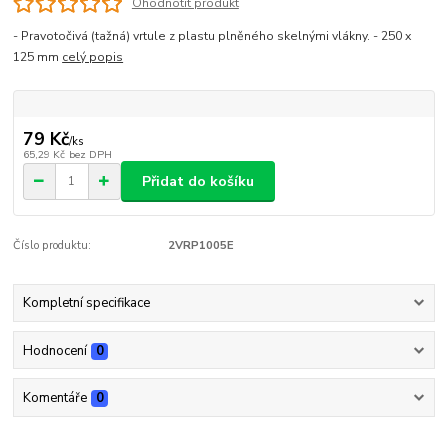
Ohodnotit produkt
- Pravotočivá (tažná) vrtule z plastu plněného skelnými vlákny. - 250 x
125 mm
celý popis
79 Kč
/
ks
65,29 Kč
bez DPH
Přidat do košíku
Číslo produktu:
2VRP1005E
Kompletní specifikace
Hodnocení
0
Komentáře
0