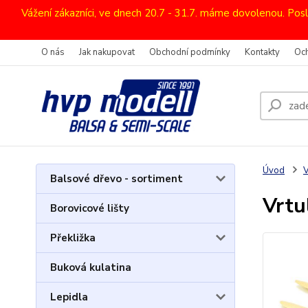
Vážení zákazníci, ve dnech 20.7 - 31.7. máme dovolenou. Pos
O nás
Jak nakupovat
Obchodní podmínky
Kontakty
Oc
Úvod
V
Balsové dřevo - sortiment
Vrtu
Borovicové lišty
Překližka
Buková kulatina
Lepidla