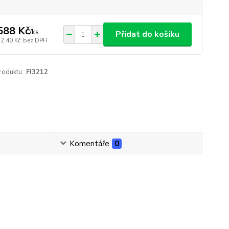
588 Kč
/
ks
Přidat do košíku
12,40 Kč
bez DPH
roduktu:
FI3212
Komentáře
0