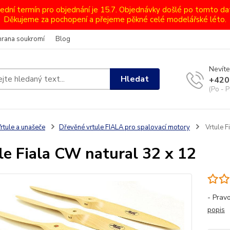
lední termín pro objednání je 15.7. Objednávky došlé po tomto d
Děkujeme za pochopení a přejeme pěkné celé modelářské léto.
hrana soukromí
Blog
Nevíte
Hledat
+420
(Po - P
rtule a unašeče
Dřevěné vrtule FIALA pro spalovací motory
Vrtule F
le Fiala CW natural 32 x 12
- Prav
popis