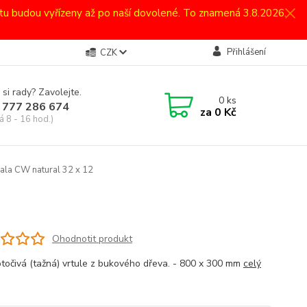
atu budou vyřízeny až po naší dovolené. To znamená 3.8.2026.
Přihlášení
CZK
 si rady? Zavolejte.
0
ks
 777 286 674
za
0 Kč
á 8 - 16 hod.)
iala CW natural 32 x 12
Ohodnotit produkt
otočivá (tažná) vrtule z bukového dřeva. - 800 x 300 mm
celý