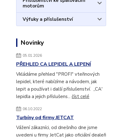
Příslušenství ke spalovacím
motorům
Výfuky a příslušenství
Novinky
05.01.2026
PŘEHLED CA LEPIDEL A LEPENÍ
Vkládáme přehled "PROFI" vteřinových
lepidel, které nabízíme a návodem, jak
lepit a používat i další příslušenství. „CA“
lepidla a jejich příslušens...
číst celé
06.10.2022
Turbíny od firmy JETCAT
Vážení zákazníci, od dnešního dne jsme
uvedeni u firmy JetCat jako oficiální dealeři