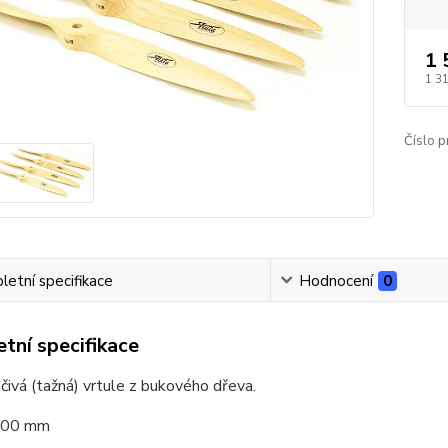
1 
1 3
Číslo p
etní specifikace
Hodnocení
0
tní specifikace
čivá (tažná) vrtule z bukového dřeva.
 300 mm