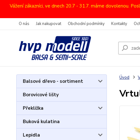
Vážení zákazníci, ve dnech 20.7 - 31.7. máme dovolenou. Pos
O nás
Jak nakupovat
Obchodní podmínky
Kontakty
Oc
Úvod
V
Balsové dřevo - sortiment
Vrtu
Borovicové lišty
Překližka
Buková kulatina
Lepidla