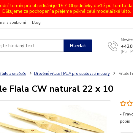
lední termín pro objednání je 15.7. Objednávky došlé po tomto d
Děkujeme za pochopení a přejeme pěkné celé modelářské léto.
hrana soukromí
Blog
Nevíte
Hledat
+420
(Po - P
rtule a unašeče
Dřevěné vrtule FIALA pro spalovací motory
Vrtule F
le Fiala CW natural 22 x 10
- Prav
popis