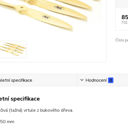
85
702
Číslo p
etní specifikace
Hodnocení
0
tní specifikace
čivá (tažná) vrtule z bukového dřeva.
 250 mm