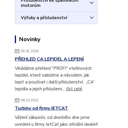
Příslušenství ke spalovacím
motorům
Výfuky a příslušenství
Novinky
05.01.2026
PŘEHLED CA LEPIDEL A LEPENÍ
Vkládáme přehled "PROFI" vteřinových
lepidel, které nabízíme a návodem, jak
lepit a používat i další příslušenství. „CA“
lepidla a jejich příslušens...
číst celé
06.10.2022
Turbíny od firmy JETCAT
Vážení zákazníci, od dnešního dne jsme
uvedeni u firmy JetCat jako oficiální dealeři