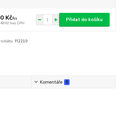
0 Kč
/
ks
Přidat do košíku
,48 Kč
bez DPH
roduktu:
FI2210
Komentáře
0