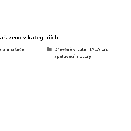
zařazeno v kategoriích
e a unašeče
Dřevěné vrtule FIALA pro
spalovací motory