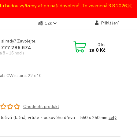
atu budou vyřízeny až po naší dovolené. To znamená 3.8.2026.
Přihlášení
CZK
 si rady? Zavolejte.
0
ks
 777 286 674
za
0 Kč
á 8 - 16 hod.)
iala CW natural 22 x 10
Ohodnotit produkt
otočivá (tažná) vrtule z bukového dřeva. - 550 x 250 mm
celý