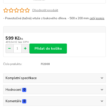
Ohodnotit produkt
- Pravotočivá (tažná) vrtule z bukového dřeva. - 500 x 200 mm
celý popis
599 Kč
/
ks
495,04 Kč
bez DPH
Přidat do košíku
Číslo produktu:
FI2008
Kompletní specifikace
Hodnocení
0
Komentáře
0