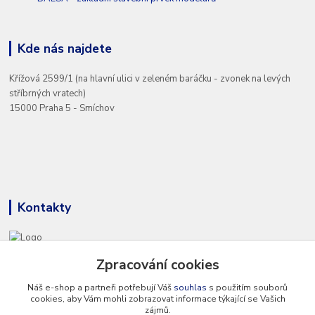
Kde nás najdete
Křížová 2599/1 (na hlavní ulici v zeleném baráčku - zvonek na levých
stříbrných vratech)
15000 Praha 5 - Smíchov
Kontakty
Zpracování cookies
+420 777 286 674
(Po - Pá 8 - 16 hod.)
Náš e-shop a partneři potřebují Váš
souhlas
s použitím souborů
cookies, aby Vám mohli zobrazovat informace týkající se Vašich
info@hvp-modell.cz
zájmů.