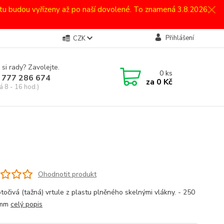
atu budou vyřízeny až po naší dovolené. To znamená 3.8.2026.
Přihlášení
CZK
 si rady? Zavolejte.
0
ks
 777 286 674
za
0 Kč
á 8 - 16 hod.)
Ohodnotit produkt
točivá (tažná) vrtule z plastu plněného skelnými vlákny. - 250
 mm
celý popis