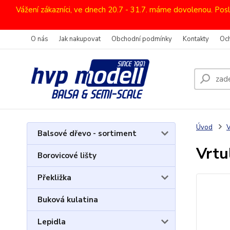
Vážení zákazníci, ve dnech 20.7 - 31.7. máme dovolenou. Pos
O nás
Jak nakupovat
Obchodní podmínky
Kontakty
Oc
Úvod
V
Balsové dřevo - sortiment
Vrtu
Borovicové lišty
Překližka
Buková kulatina
Lepidla