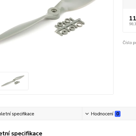
11
98,
Číslo p
etní specifikace
Hodnocení
0
tní specifikace