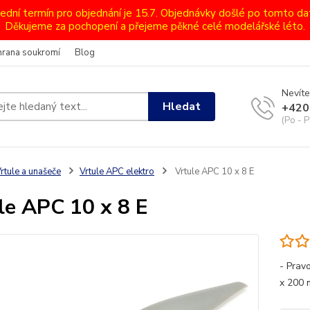
lední termín pro objednání je 15.7. Objednávky došlé po tomto d
Děkujeme za pochopení a přejeme pěkné celé modelářské léto.
hrana soukromí
Blog
Nevíte
Hledat
+420
(Po - P
rtule a unašeče
Vrtule APC elektro
Vrtule APC 10 x 8 E
le APC 10 x 8 E
- Pravo
x 200