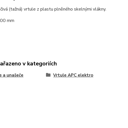
čivá (tažná) vrtule z plastu plněného skelnými vlákny.
 200 mm
zařazeno v kategoriích
e a unašeče
Vrtule APC elektro