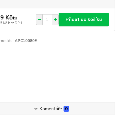
9 Kč
/
ks
Přidat do košíku
35 Kč
bez DPH
roduktu:
APC10080E
Komentáře
0