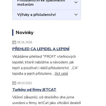
Příslušenství ke spalovacím
motorům
Výfuky a příslušenství
Novinky
05.01.2026
PŘEHLED CA LEPIDEL A LEPENÍ
Vkládáme přehled "PROFI" vteřinových
lepidel, které nabízíme a návodem, jak
lepit a používat i další příslušenství. „CA“
lepidla a jejich příslušens...
číst celé
06.10.2022
Turbíny od firmy JETCAT
Vážení zákazníci, od dnešního dne jsme
uvedeni u firmy JetCat jako oficiální dealeři