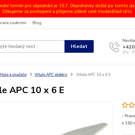
lední termín pro objednání je 15.7. Objednávky došlé po tomto d
Děkujeme za pochopení a přejeme pěkné celé modelářské léto.
hrana soukromí
Blog
Nevíte
Hledat
+420
(Po - P
rtule a unašeče
Vrtule APC elektro
Vrtule APC 10 x 6 E
le APC 10 x 6 E
- Pravo
x 150