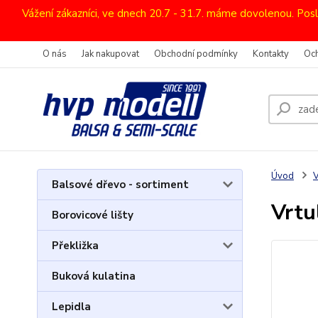
Vážení zákazníci, ve dnech 20.7 - 31.7. máme dovolenou. Pos
O nás
Jak nakupovat
Obchodní podmínky
Kontakty
Oc
Úvod
V
Balsové dřevo - sortiment
Vrtu
Borovicové lišty
Překližka
Buková kulatina
Lepidla