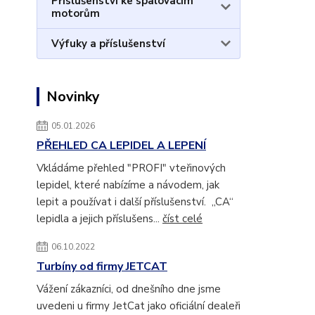
Příslušenství ke spalovacím
motorům
Výfuky a příslušenství
Novinky
05.01.2026
PŘEHLED CA LEPIDEL A LEPENÍ
Vkládáme přehled "PROFI" vteřinových
lepidel, které nabízíme a návodem, jak
lepit a používat i další příslušenství. „CA“
lepidla a jejich příslušens...
číst celé
06.10.2022
Turbíny od firmy JETCAT
Vážení zákazníci, od dnešního dne jsme
uvedeni u firmy JetCat jako oficiální dealeři