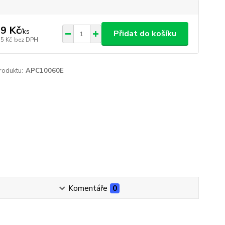
9 Kč
/
ks
Přidat do košíku
35 Kč
bez DPH
roduktu:
APC10060E
Komentáře
0