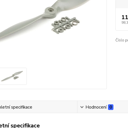
11
98,
Číslo p
etní specifikace
Hodnocení
0
tní specifikace