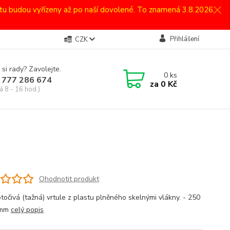
atu budou vyřízeny až po naší dovolené. To znamená 3.8.2026.
Přihlášení
CZK
 si rady? Zavolejte.
0
ks
 777 286 674
za
0 Kč
á 8 - 16 hod.)
Ohodnotit produkt
točivá (tažná) vrtule z plastu plněného skelnými vlákny. - 250
 mm
celý popis