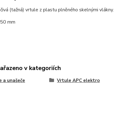
čivá (tažná) vrtule z plastu plněného skelnými vlákny.
 150 mm
zařazeno v kategoriích
e a unašeče
Vrtule APC elektro