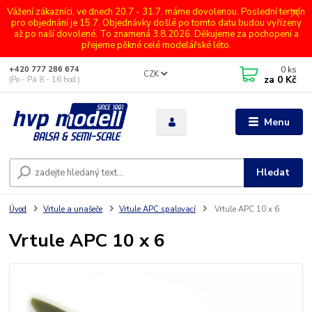
Vážení zákazníci, ve dnech 20.7 - 31.7. máme dovolenou. Poslední termín
pro objednání je 15.7. Objednávky došlé po tomto datu budou vyřízeny
až po naší dovolené. To znamená 3.8.2026. Děkujeme za pochopení a
přejeme pěkné celé modelářské léto.
0
ks
+420 777 286 674
CZK
za
0 Kč
(Po - Pá 8 - 16 hod.)
Menu
Hledat
Úvod
Vrtule a unašeče
Vrtule APC spalovací
Vrtule APC 10 x 6
Vrtule APC 10 x 6