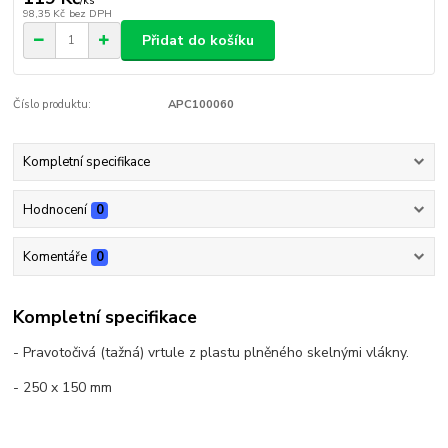
/
ks
98,35 Kč
bez DPH
Přidat do košíku
Číslo produktu:
APC100060
Kompletní specifikace
Hodnocení
0
Komentáře
0
Kompletní specifikace
- Pravotočivá (tažná) vrtule z plastu plněného skelnými vlákny.
- 250 x 150 mm