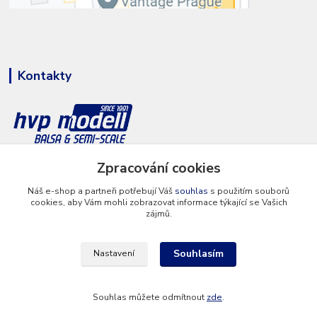
Kontakty
Zpracování cookies
+420 777 286 674
(Po - Pá 8 - 16 hod.)
Náš e-shop a partneři potřebují Váš
souhlas
s použitím souborů
cookies, aby Vám mohli zobrazovat informace týkající se Vašich
info@hvp-modell.cz
zájmů.
Souhlasím
Nastavení
Souhlas můžete odmítnout
zde
.
Vytvořeno na
Eshop-rychle.cz