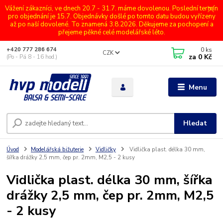
Vážení zákazníci, ve dnech 20.7 - 31.7. máme dovolenou. Poslední termín
pro objednání je 15.7. Objednávky došlé po tomto datu budou vyřízeny
až po naší dovolené. To znamená 3.8.2026. Děkujeme za pochopení a
přejeme pěkné celé modelářské léto.
0
ks
+420 777 286 674
CZK
za
0 Kč
(Po - Pá 8 - 16 hod.)
Menu
Hledat
Úvod
Modelářská bižuterie
Vidličky
Vidlička plast. délka 30 mm,
šířka drážky 2,5 mm, čep pr. 2mm, M2,5 - 2 kusy
Vidlička plast. délka 30 mm, šířka
drážky 2,5 mm, čep pr. 2mm, M2,5
- 2 kusy