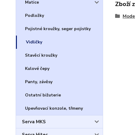
Matice
Zboží 
Podložky
Model
Pojistné kroužky, seger pojistky
Vidličky
Stavěcí kroužky
Kulové čepy
Panty, závěsy
Ostatní bižuterie
Upevňovací konzole, třmeny
Serva MKS
Serva Hitec