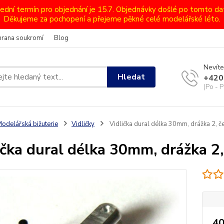
lední termín pro objednání je 15.7. Objednávky došlé po tomto d
Děkujeme za pochopení a přejeme pěkné celé modelářské léto.
hrana soukromí
Blog
Nevíte
Hledat
+420
(Po - P
odelářská bižuterie
Vidličky
Vidlička dural délka 30mm, drážka 2, 
ička dural délka 30mm, drážka 2
40