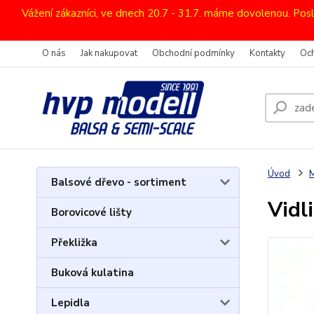
Vážení zákazníci, ve dnech 20.7 - 31.7. máme dovolenou. Pos
O nás
Jak nakupovat
Obchodní podmínky
Kontakty
Oc
Úvod
M
Balsové dřevo - sortiment
Vidl
Borovicové lišty
Překližka
Buková kulatina
Lepidla