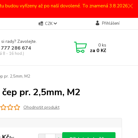
atu budou vyřízeny až po naší dovolené. To znamená 3.8.2026.
Přihlášení
CZK
 si rady? Zavolejte.
0
ks
 777 286 674
za
0 Kč
á 8 - 16 hod.)
čep pr. 2,5mm, M2
, čep pr. 2,5mm, M2
Ohodnotit produkt
 Kč
/
ks