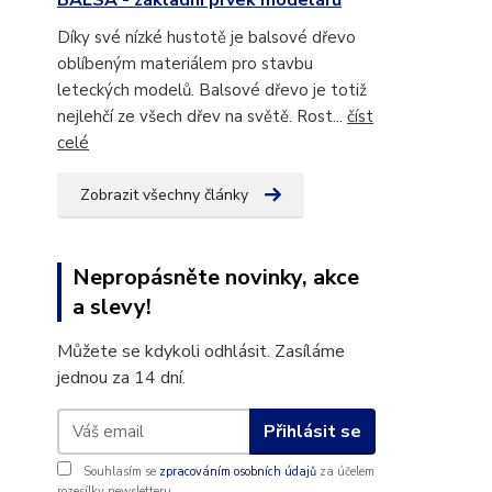
BALSA - základní prvek modelářů
Díky své nízké hustotě je balsové dřevo
oblíbeným materiálem pro stavbu
leteckých modelů. Balsové dřevo je totiž
nejlehčí ze všech dřev na světě. Rost...
číst
celé
Zobrazit všechny články
Nepropásněte novinky, akce
a slevy!
Můžete se kdykoli odhlásit. Zasíláme
jednou za 14 dní.
Přihlásit se
Souhlasím se
zpracováním osobních údajů
za účelem
rozesílky newsletteru.