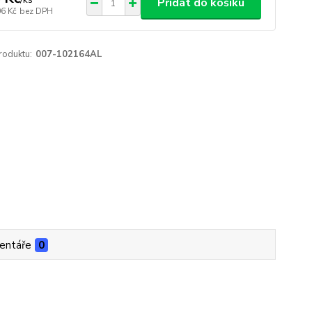
Přidat do košíku
06 Kč
bez DPH
roduktu:
007-102164AL
entáře
0