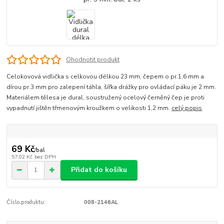
Ohodnotit produkt
Celokovová vidlička s celkovou délkou 23 mm, čepem o pr.1,6 mm a
dírou pr.3 mm pro zalepení táhla, šířka drážky pro ovládací páku je 2 mm.
Materiálem tělesa je dural, soustružený ocelový černěný čep je proti
vypadnutí jištěn třmenovým kroužkem o velikosti 1,2 mm.
celý popis
69 Kč
/
bal
57,02 Kč
bez DPH
Přidat do košíku
Číslo produktu:
008-2146AL