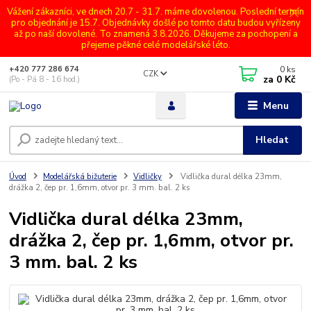
Vážení zákazníci, ve dnech 20.7 - 31.7. máme dovolenou. Poslední termín
pro objednání je 15.7. Objednávky došlé po tomto datu budou vyřízeny
až po naší dovolené. To znamená 3.8.2026. Děkujeme za pochopení a
přejeme pěkné celé modelářské léto.
0
ks
+420 777 286 674
CZK
za
0 Kč
(Po - Pá 8 - 16 hod.)
Menu
Hledat
Úvod
Modelářská bižuterie
Vidličky
Vidlička dural délka 23mm,
drážka 2, čep pr. 1,6mm, otvor pr. 3 mm. bal. 2 ks
Vidlička dural délka 23mm,
drážka 2, čep pr. 1,6mm, otvor pr.
3 mm. bal. 2 ks