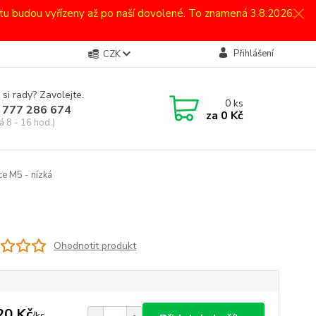
atu budou vyřízeny až po naší dovolené. To znamená 3.8.2026.
Přihlášení
CZK
 si rady? Zavolejte.
0
ks
 777 286 674
za
0 Kč
á 8 - 16 hod.)
e M5 - nízká
Ohodnotit produkt
20 Kč
/
ks