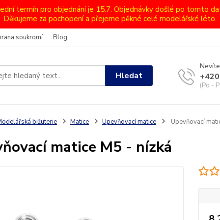
lední termín pro objednání je 15.7. Objednávky došlé po tomto d
Děkujeme za pochopení a přejeme pěkné celé modelářské léto.
hrana soukromí
Blog
Nevíte
Hledat
+420
(Po - P
odelářská bižuterie
Matice
Upevňovací matice
Upevňovací matic
ňovací matice M5 - nízká
8,