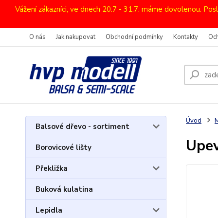
Vážení zákazníci, ve dnech 20.7 - 31.7. máme dovolenou. Pos
O nás
Jak nakupovat
Obchodní podmínky
Kontakty
Oc
Úvod
M
Balsové dřevo - sortiment
Upev
Borovicové lišty
Překližka
Buková kulatina
Lepidla