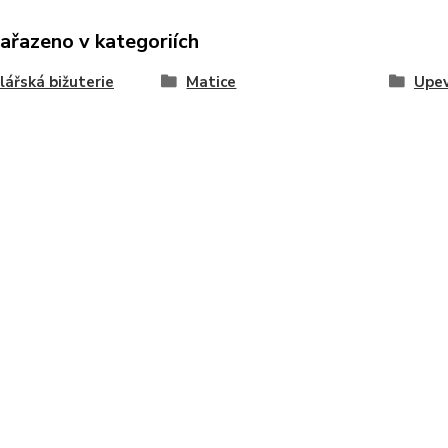
zařazeno v kategoriích
ářská bižuterie
Matice
Upev