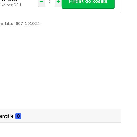
Přidat do košíku
 Kč
bez DPH
roduktu:
007-101024
entáře
0