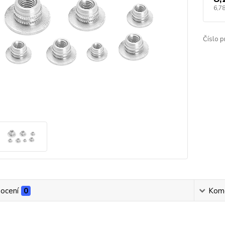
6,78
Číslo p
ocení
0
Kom