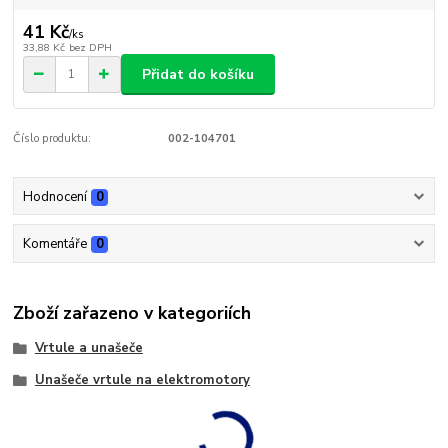
41 Kč
/
ks
33,88 Kč
bez DPH
Přidat do košíku
Číslo produktu:
002-104701
Hodnocení
0
Komentáře
0
Zboží zařazeno v kategoriích
Vrtule a unašeče
Unašeče vrtule na elektromotory