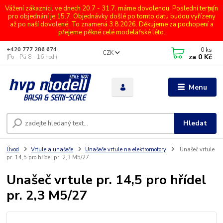
Vážení zákazníci, ve dnech 20.7 - 31.7. máme dovolenou. Poslední termín
pro objednání je 15.7. Objednávky došlé po tomto datu budou vyřízeny
až po naší dovolené. To znamená 3.8.2026. Děkujeme za pochopení a
přejeme pěkné celé modelářské léto.
0
ks
+420 777 286 674
CZK
za
0 Kč
(Po - Pá 8 - 16 hod.)
Menu
Hledat
Úvod
Vrtule a unašeče
Unašeče vrtule na elektromotory
Unašeč vrtule
pr. 14,5 pro hřídel pr. 2,3 M5/27
Unašeč vrtule pr. 14,5 pro hřídel
pr. 2,3 M5/27