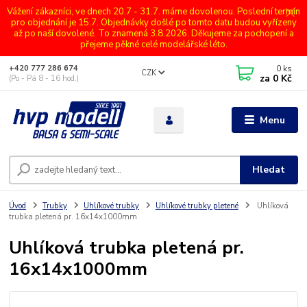
Vážení zákazníci, ve dnech 20.7 - 31.7. máme dovolenou. Poslední termín
pro objednání je 15.7. Objednávky došlé po tomto datu budou vyřízeny
až po naší dovolené. To znamená 3.8.2026. Děkujeme za pochopení a
přejeme pěkné celé modelářské léto.
0
ks
+420 777 286 674
CZK
za
0 Kč
(Po - Pá 8 - 16 hod.)
Menu
Hledat
Úvod
Trubky
Uhlíkové trubky
Uhlíkové trubky pletené
Uhlíková
trubka pletená pr. 16x14x1000mm
Uhlíková trubka pletená pr.
16x14x1000mm