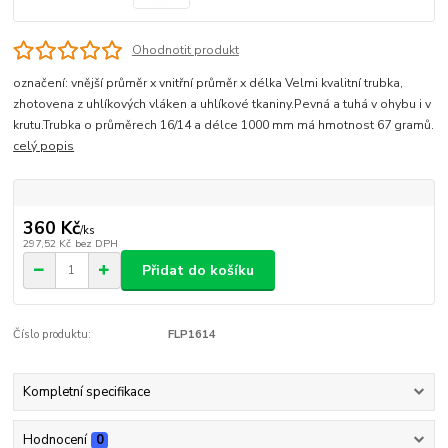
Ohodnotit produkt
označení: vnější průměr x vnitřní průměr x délka Velmi kvalitní trubka,
zhotovena z uhlíkových vláken a uhlíkové tkaniny.Pevná a tuhá v ohybu i v
krutu.Trubka o průměrech 16/14 a délce 1000 mm má hmotnost 67 gramů.
celý popis
360 Kč
/
ks
297,52 Kč
bez DPH
Přidat do košíku
Číslo produktu:
FLP1614
Kompletní specifikace
Hodnocení
0