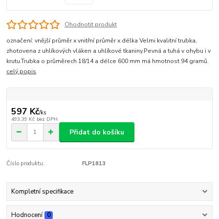
Ohodnotit produkt
označení: vnější průměr x vnitřní průměr x délka Velmi kvalitní trubka,
zhotovena z uhlíkových vláken a uhlíkové tkaniny.Pevná a tuhá v ohybu i v
krutu.Trubka o průměrech 18/14 a délce 600 mm má hmotnost 94 gramů.
celý popis
597 Kč
/
ks
493,39 Kč
bez DPH
Přidat do košíku
Číslo produktu:
FLP1813
Kompletní specifikace
Hodnocení
0