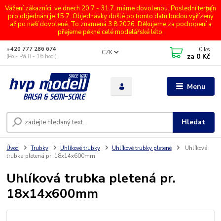
Vážení zákazníci, ve dnech 20.7 - 31.7. máme dovolenou. Poslední termín
pro objednání je 15.7. Objednávky došlé po tomto datu budou vyřízeny
až po naší dovolené. To znamená 3.8.2026. Děkujeme za pochopení a
přejeme pěkné celé modelářské léto.
0
ks
+420 777 286 674
CZK
za
0 Kč
(Po - Pá 8 - 16 hod.)
Menu
Hledat
Úvod
Trubky
Uhlíkové trubky
Uhlíkové trubky pletené
Uhlíková
trubka pletená pr. 18x14x600mm
Uhlíková trubka pletená pr.
18x14x600mm