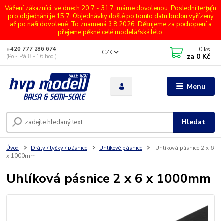
Vážení zákazníci, ve dnech 20.7 - 31.7. máme dovolenou. Poslední termín
pro objednání je 15.7. Objednávky došlé po tomto datu budou vyřízeny
až po naší dovolené. To znamená 3.8.2026. Děkujeme za pochopení a
přejeme pěkné celé modelářské léto.
0
ks
+420 777 286 674
CZK
za
0 Kč
(Po - Pá 8 - 16 hod.)
Menu
Hledat
Úvod
Dráty / tyčky / pásnice
Uhlíkové pásnice
Uhlíková pásnice 2 x 6
x 1000mm
Uhlíková pásnice 2 x 6 x 1000mm