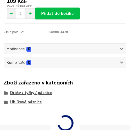
109 Kč
/
ks
90,08 Kč
bez DPH
Přidat do košíku
Číslo produktu:
KAV60.3426
Hodnocení
0
Komentáře
0
Zboží zařazeno v kategoriích
Dráty / tyčky / pásnice
Uhlíkové pásnice