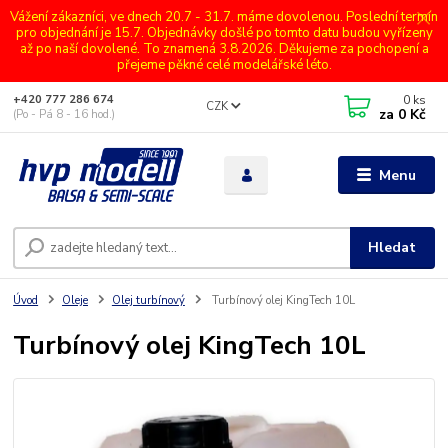
Vážení zákazníci, ve dnech 20.7 - 31.7. máme dovolenou. Poslední termín
pro objednání je 15.7. Objednávky došlé po tomto datu budou vyřízeny
až po naší dovolené. To znamená 3.8.2026. Děkujeme za pochopení a
přejeme pěkné celé modelářské léto.
0
ks
+420 777 286 674
CZK
za
0 Kč
(Po - Pá 8 - 16 hod.)
Menu
Hledat
Úvod
Oleje
Olej turbínový
Turbínový olej KingTech 10L
Turbínový olej KingTech 10L