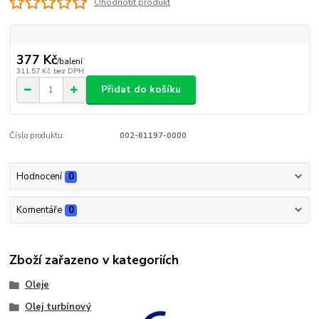
Ohodnotit produkt
377 Kč
/
balení
311,57 Kč
bez DPH
Přidat do košíku
Číslo produktu:
002-61197-0000
Hodnocení
0
Komentáře
0
Zboží zařazeno v kategoriích
Oleje
Olej turbínový