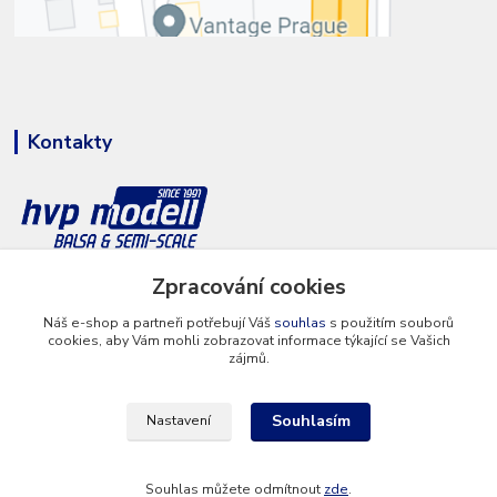
Kontakty
Zpracování cookies
+420 777 286 674
(Po - Pá 8 - 16 hod.)
Náš e-shop a partneři potřebují Váš
souhlas
s použitím souborů
cookies, aby Vám mohli zobrazovat informace týkající se Vašich
info@hvp-modell.cz
zájmů.
Souhlasím
Nastavení
Souhlas můžete odmítnout
zde
.