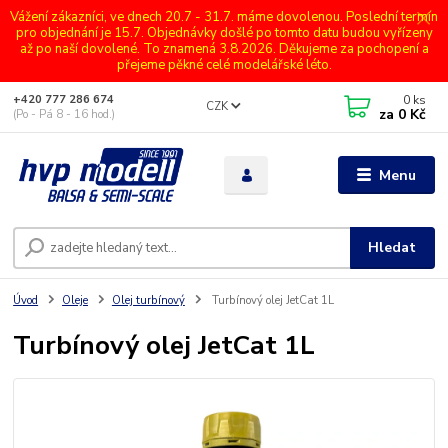
Vážení zákazníci, ve dnech 20.7 - 31.7. máme dovolenou. Poslední termín
pro objednání je 15.7. Objednávky došlé po tomto datu budou vyřízeny
až po naší dovolené. To znamená 3.8.2026. Děkujeme za pochopení a
přejeme pěkné celé modelářské léto.
0
ks
+420 777 286 674
CZK
za
0 Kč
(Po - Pá 8 - 16 hod.)
Menu
Hledat
Úvod
Oleje
Olej turbínový
Turbínový olej JetCat 1L
Turbínový olej JetCat 1L