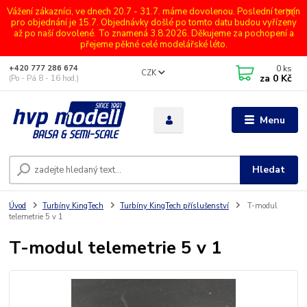
Vážení zákazníci, ve dnech 20.7 - 31.7. máme dovolenou. Poslední termín
pro objednání je 15.7. Objednávky došlé po tomto datu budou vyřízeny
až po naší dovolené. To znamená 3.8.2026. Děkujeme za pochopení a
přejeme pěkné celé modelářské léto.
0
ks
+420 777 286 674
CZK
za
0 Kč
(Po - Pá 8 - 16 hod.)
Menu
Hledat
Úvod
Turbíny KingTech
Turbíny KingTech příslušenství
T-modul
telemetrie 5 v 1
T-modul telemetrie 5 v 1