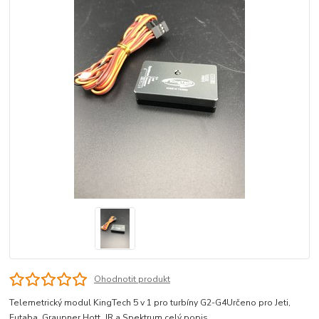
Ohodnotit produkt
Telemetrický modul KingTech 5 v 1 pro turbíny G2-G4Určeno pro Jeti,
Futaba, Graupner Hott, JR a Spektrum
celý popis