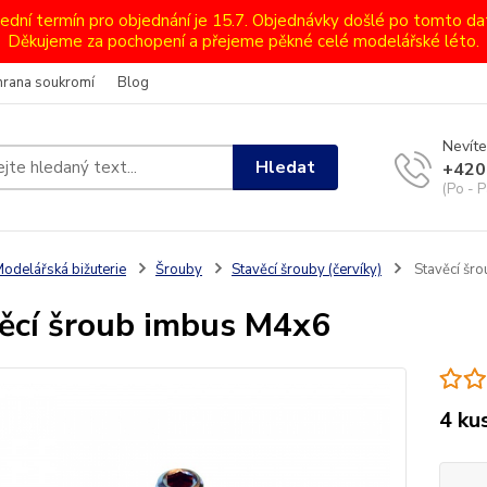
lední termín pro objednání je 15.7. Objednávky došlé po tomto d
Děkujeme za pochopení a přejeme pěkné celé modelářské léto.
hrana soukromí
Blog
Nevíte
Hledat
+420
(Po - P
odelářská bižuterie
Šrouby
Stavěcí šrouby (červíky)
Stavěcí šr
ěcí šroub imbus M4x6
4 ku