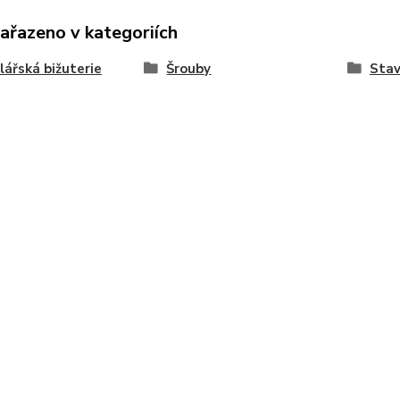
zařazeno v kategoriích
ářská bižuterie
Šrouby
Stav