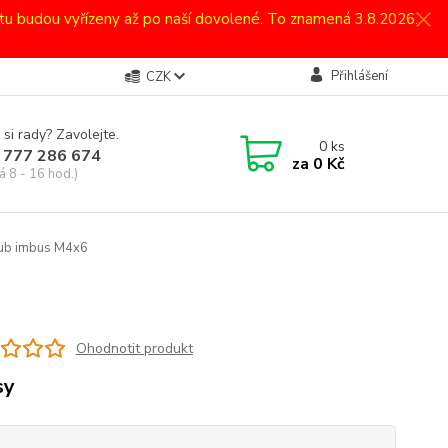
atu budou vyřízeny až po naší dovolené. To znamená 3.8.2026.
Přihlášení
CZK
 si rady? Zavolejte.
0
ks
 777 286 674
za
0 Kč
á 8 - 16 hod.)
oub imbus M4x6
Ohodnotit produkt
sy