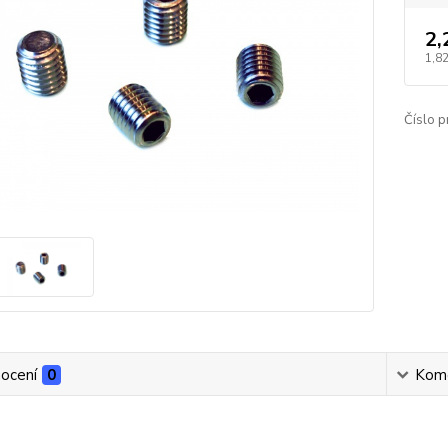
2,
1,82
Číslo p
ocení
0
Kom