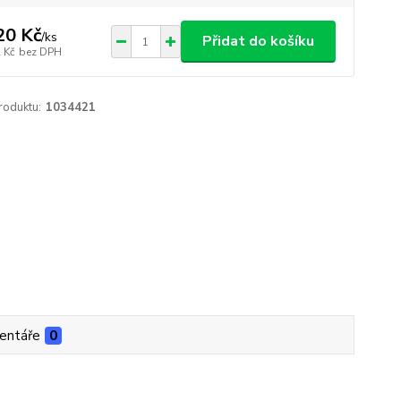
20 Kč
/
ks
Přidat do košíku
 Kč
bez DPH
roduktu:
1034421
entáře
0