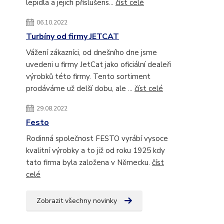
lepidla a jejich příslušens...
číst celé
06.10.2022
Turbíny od firmy JETCAT
Vážení zákazníci, od dnešního dne jsme
uvedeni u firmy JetCat jako oficiální dealeři
výrobků této firmy. Tento sortiment
prodáváme už delší dobu, ale ...
číst celé
29.08.2022
Festo
Rodinná společnost FESTO vyrábí vysoce
kvalitní výrobky a to již od roku 1925 kdy
tato firma byla založena v Německu.
číst
celé
Zobrazit všechny novinky