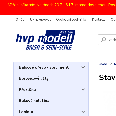
Vážení zákazníci, ve dnech 20.7 - 31.7. máme dovolenou. Pos
O nás
Jak nakupovat
Obchodní podmínky
Kontakty
Oc
Úvod
M
Balsové dřevo - sortiment
Stav
Borovicové lišty
Překližka
Buková kulatina
Lepidla