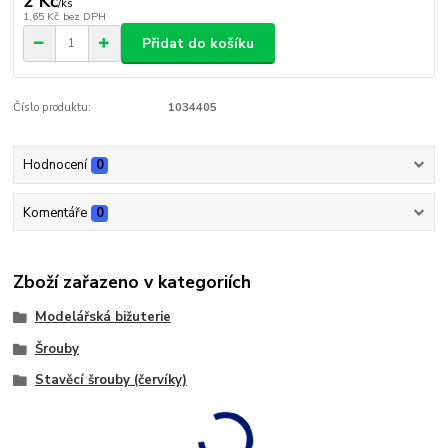
2 Kč
/
ks
1,65 Kč
bez DPH
Přidat do košíku
Číslo produktu:
1034405
Hodnocení
0
Komentáře
0
Zboží zařazeno v kategoriích
Modelářská bižuterie
Šrouby
Stavěcí šrouby (červíky)