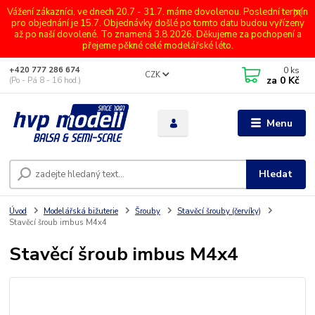
Vážení zákazníci, ve dnech 20.7 - 31.7. máme dovolenou. Poslední termín
pro objednání je 15.7. Objednávky došlé po tomto datu budou vyřízeny
až po naší dovolené. To znamená 3.8.2026. Děkujeme za pochopení a
přejeme pěkné celé modelářské léto.
0
ks
+420 777 286 674
CZK
za
0 Kč
(Po - Pá 8 - 16 hod.)
Menu
Hledat
Úvod
Modelářská bižuterie
Šrouby
Stavěcí šrouby (červíky)
Stavěcí šroub imbus M4x4
Stavěcí šroub imbus M4x4