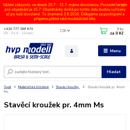
Vážení zákazníci, ve dnech 20.7 - 31.7. máme dovolenou. Poslední termín
pro objednání je 15.7. Objednávky došlé po tomto datu budou vyřízeny
až po naší dovolené. To znamená 3.8.2026. Děkujeme za pochopení a
přejeme pěkné celé modelářské léto.
0
ks
+420 777 286 674
CZK
za
0 Kč
(Po - Pá 8 - 16 hod.)
Menu
Hledat
Úvod
Modelářská bižuterie
Stavěcí kroužky
Stavěcí kroužek pr. 4mm
Ms
Stavěcí kroužek pr. 4mm Ms