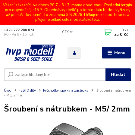
Vážení zákazníci, ve dnech 20.7 - 31.7. máme dovolenou. Poslední termín
pro objednání je 15.7. Objednávky došlé po tomto datu budou vyřízeny
až po naší dovolené. To znamená 3.8.2026. Děkujeme za pochopení a
přejeme pěkné celé modelářské léto.
0
ks
+420 777 286 674
CZK
za
0 Kč
(Po - Pá 8 - 16 hod.)
Menu
Hledat
Úvod
FESTO díly
Průchodky, spojky a záslepky
Šroubení s nátrubkem
- M5/ 2mm
Šroubení s nátrubkem - M5/ 2mm