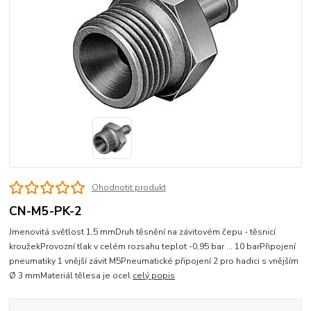
Ohodnotit produkt
CN-M5-PK-2
Jmenovitá světlost 1,5 mmDruh těsnění na závitovém čepu - těsnicí
kroužekProvozní tlak v celém rozsahu teplot -0,95 bar ... 10 barPřipojení
pneumatiky 1 vnější závit M5Pneumatické připojení 2 pro hadici s vnějším
Ø 3 mmMateriál tělesa je ocel
celý popis