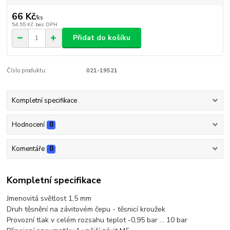
66 Kč
/
ks
54,55 Kč
bez DPH
Přidat do košíku
Číslo produktu:
021-19521
Kompletní specifikace
Hodnocení
0
Komentáře
0
Kompletní specifikace
Jmenovitá světlost 1,5 mm
Druh těsnění na závitovém čepu - těsnicí kroužek
Provozní tlak v celém rozsahu teplot -0,95 bar ... 10 bar