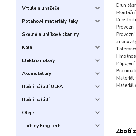
Druh těsn
Vrtule a unašeče
Montážní
Konstrukc
Potahové materiály, laky
Provozní 
Provozní 
Skelné a uhlíkové tkaniny
Jmenovit
Kola
Toleranc
Hmotnost
Elektromotory
Připojení
Pneumatic
Akumulátory
Materiál
Materiál 
Ruční nářadí OLFA
Ruční nařádí
Oleje
Turbíny KingTech
Zboží 