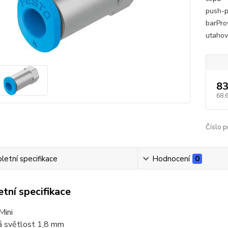
push-pu
barProv
utahov
83
68,
Číslo p
etní specifikace
Hodnocení
0
tní specifikace
Mini
á světlost 1,8 mm