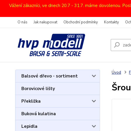
Vážení zákazníci, ve dnech 20.7 - 31.7. máme dovolenou. Pos
O nás
Jak nakupovat
Obchodní podmínky
Kontakty
Oc
Úvod
F
Balsové dřevo - sortiment
Šrou
Borovicové lišty
Překližka
Buková kulatina
Lepidla