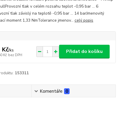
llProvozní tlak v celém rozsahu teplot -0,95 bar ... 6
ozní tlak závislý na teplotě -0,95 bar ... 14 barJmenovitý
ací moment 1,33 NmTolerance jmenov...
celý popis
 Kč
/
ks
Přidat do košíku
60 Kč
bez DPH
roduktu:
153311
Komentáře
0