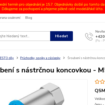
lední termín pro objednání je 15.7. Objednávky došlé po tomto d
Děkujeme za pochopení a přejeme pěkné celé modelářské léto.
hrana soukromí
Blog
Nevíte
Hledat
+420
(Po - P
ESTO díly
Průchodky, spojky a záslepky
Šroubení s nástrčnou kon
bení s nástrčnou koncovkou - 
QSM
Veliko
čepu -