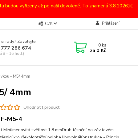
atu budou vyřízeny až po naší dovolené. To znamená 3.8.2026.
Přihlášení
CZK
 si rady? Zavolejte.
0
ks
 777 286 674
za
0 Kč
á 8 - 16 hod.)
covkou - M5/ 4mm
M5/ 4mm
Ohodnotit produkt
F-M5-4
st MiniJmenovitá světlost 1,8 mmDruh těsnění na závitovém
 těsnicí kroužekMontážní poloha libovolnáKonstrukce - Princip