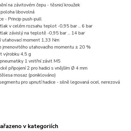
ění na závitovém čepu - těsnicí kroužek
 poloha libovolná
e - Princip push-pull
tlak v celém rozsahu teplot -0,95 bar ... 6 bar
tlak závislý na teplotě -0,95 bar ... 14 bar
ý utahovací moment 1,33 Nm
e jmenovitého utahovacího momentu ± 20 %
 výrobku 4,5 g
 pneumatiky 1 vnitřní závit M5
ké připojení 2 pro hadici s vnějším Ø 4 mm
 tělesa mosaz (poniklováno)
segmentu pro upnutí hadice - silně legovaná ocel, nerezová
zařazeno v kategoriích