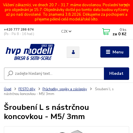
Vážení zákazníci, ve dnech 20.7 - 31.7. máme dovolenou. Poslední termín
pro objednání je 15.7. Objednávky došlé po tomto datu budou vyřízeny
až po naší dovolené. To znamená 3.8.2026. Děkujeme za pochopení a
přejeme pěkné celé modelářské léto.
0
ks
+420 777 286 674
CZK
za
0 Kč
(Po - Pá 8 - 16 hod.)
Menu
Hledat
Úvod
FESTO díly
Průchodky, spojky a záslepky
Šroubení L s
nástrčnou koncovkou - M5/ 3mm
Šroubení L s nástrčnou
koncovkou - M5/ 3mm