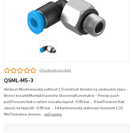
Ohodnotit produkt
QSML-M5-3
Velikost MiniJmenovitá světlost 1,5 mmDruh těsnění na závitovém čepu -
těsnicí kroužekMontážní poloha libovolnáKonstrukce - Princip push-
pullProvozní tlak v celém rozsahu teplot -0,95 bar ... 6 barProvozní tlak
závislý na teplotě -0,95 bar ... 14 barJmenovitý utahovací moment 1,33
NmTolerance jmenov...
celý popis