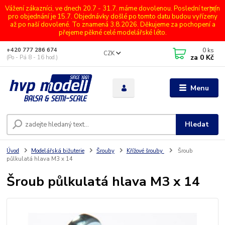
Vážení zákazníci, ve dnech 20.7 - 31.7. máme dovolenou. Poslední termín
pro objednání je 15.7. Objednávky došlé po tomto datu budou vyřízeny
až po naší dovolené. To znamená 3.8.2026. Děkujeme za pochopení a
přejeme pěkné celé modelářské léto.
0
ks
+420 777 286 674
CZK
za
0 Kč
(Po - Pá 8 - 16 hod.)
Menu
Hledat
Úvod
Modelářská bižuterie
Šrouby
Křížové šrouby
Šroub
půlkulatá hlava M3 x 14
Šroub půlkulatá hlava M3 x 14