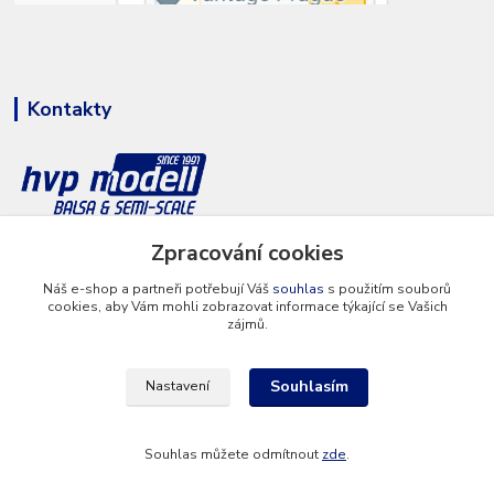
Kontakty
+420 777 286 674
Zpracování cookies
(Po - Pá 8 - 16 hod.)
Náš e-shop a partneři potřebují Váš
souhlas
s použitím souborů
cookies, aby Vám mohli zobrazovat informace týkající se Vašich
info@hvp-modell.cz
zájmů.
Souhlasím
Nastavení
Souhlas můžete odmítnout
zde
.
Vytvořeno na
Eshop-rychle.cz