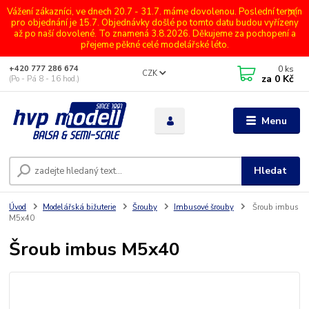
Vážení zákazníci, ve dnech 20.7 - 31.7. máme dovolenou. Poslední termín
pro objednání je 15.7. Objednávky došlé po tomto datu budou vyřízeny
až po naší dovolené. To znamená 3.8.2026. Děkujeme za pochopení a
přejeme pěkné celé modelářské léto.
0
ks
+420 777 286 674
CZK
za
0 Kč
(Po - Pá 8 - 16 hod.)
Menu
Hledat
Úvod
Modelářská bižuterie
Šrouby
Imbusové šrouby
Šroub imbus
M5x40
Šroub imbus M5x40