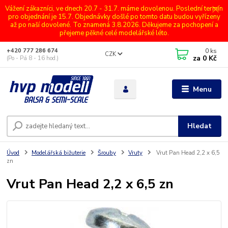
Vážení zákazníci, ve dnech 20.7 - 31.7. máme dovolenou. Poslední termín
pro objednání je 15.7. Objednávky došlé po tomto datu budou vyřízeny
až po naší dovolené. To znamená 3.8.2026. Děkujeme za pochopení a
přejeme pěkné celé modelářské léto.
0
ks
+420 777 286 674
CZK
za
0 Kč
(Po - Pá 8 - 16 hod.)
Menu
Hledat
Úvod
Modelářská bižuterie
Šrouby
Vruty
Vrut Pan Head 2,2 x 6,5
zn
Vrut Pan Head 2,2 x 6,5 zn