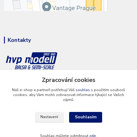
Kontakty
+420 777 286 674
Zpracování cookies
(Po - Pá 8 - 16 hod.)
Náš e-shop a partneři potřebují Váš
souhlas
s použitím souborů
cookies, aby Vám mohli zobrazovat informace týkající se Vašich
info@hvp-modell.cz
zájmů.
Souhlasím
Nastavení
Souhlas můžete odmítnout
zde
.