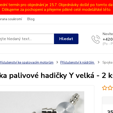
lední termín pro objednání je 15.7. Objednávky došlé po tomto d
Děkujeme za pochopení a přejeme pěkné celé modelářské léto.
hrana soukromí
Blog
Nevíte
Hledat
+420
(Po - P
říslušenství ke spalovacím motorům
Příslušenství k nádržím
Spojka 
ka palivové hadičky Y velká - 2 k
35