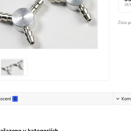
28,
Číslo p
ocení
0
Kom
zařazeno v kategoriích