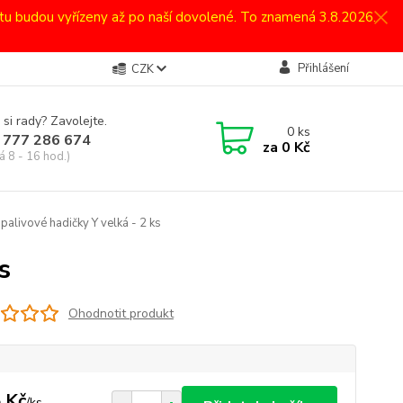
atu budou vyřízeny až po naší dovolené. To znamená 3.8.2026.
Přihlášení
CZK
 si rady? Zavolejte.
0
ks
 777 286 674
za
0 Kč
á 8 - 16 hod.)
palivové hadičky Y velká - 2 ks
s
Ohodnotit produkt
 Kč
/
ks