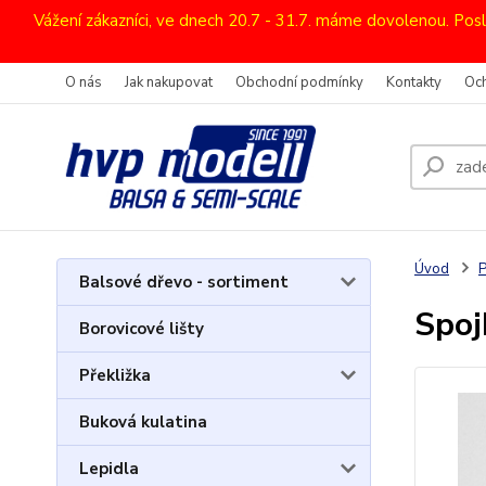
Vážení zákazníci, ve dnech 20.7 - 31.7. máme dovolenou. Pos
O nás
Jak nakupovat
Obchodní podmínky
Kontakty
Oc
Úvod
P
Balsové dřevo - sortiment
Spoj
Borovicové lišty
Překližka
Buková kulatina
Lepidla