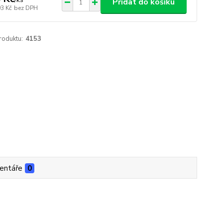
Přidat do košíku
93 Kč
bez DPH
roduktu:
4153
entáře
0