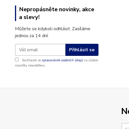
Nepropásněte novinky, akce
a slevy!
Můžete se kdykoli odhlásit. Zasíláme
jednou za 14 dní.
Přihlásit se
Souhlasím se
zpracováním osobních údajů
za účelem
rozesílky newsletteru.
N