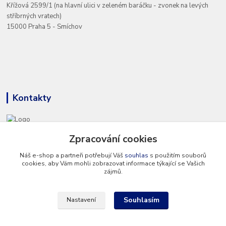
Křížová 2599/1 (na hlavní ulici v zeleném baráčku - zvonek na levých
stříbrných vratech)
15000 Praha 5 - Smíchov
Kontakty
+420 777 286 674
Zpracování cookies
(Po - Pá 8 - 16 hod.)
Náš e-shop a partneři potřebují Váš
souhlas
s použitím souborů
cookies, aby Vám mohli zobrazovat informace týkající se Vašich
info@hvp-modell.cz
zájmů.
Souhlasím
Nastavení