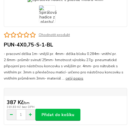
Ohodnotit produkt
PUN-4X0,75-S-1-BL
- pracovní délka 1m- vnější pr. 4mm- délka bloku 0.284m- vnitřní pr.
2.6mm- průměr svinutí 25mm- hmotnost výrobku 27g- pneumatické
připojení pro nástrčnou koncovku s vnějším pr. 4mm- pro nátrubek s
vnitřním pr. 3mm s převlečnou maticí- určeno pro nástrčnou koncovku s
vnitřním průměrem 3mm- materiál ...
celý popis
387 Kč
/
bm
319,83 Kč
bez DPH
Přidat do košíku