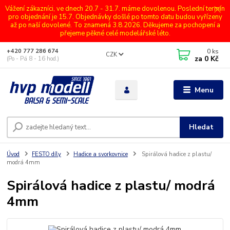
Vážení zákazníci, ve dnech 20.7 - 31.7. máme dovolenou. Poslední termín
pro objednání je 15.7. Objednávky došlé po tomto datu budou vyřízeny
až po naší dovolené. To znamená 3.8.2026. Děkujeme za pochopení a
přejeme pěkné celé modelářské léto.
0
ks
+420 777 286 674
CZK
za
0 Kč
(Po - Pá 8 - 16 hod.)
Menu
Hledat
Úvod
FESTO díly
Hadice a svorkovnice
Spirálová hadice z plastu/
modrá 4mm
Spirálová hadice z plastu/ modrá
4mm