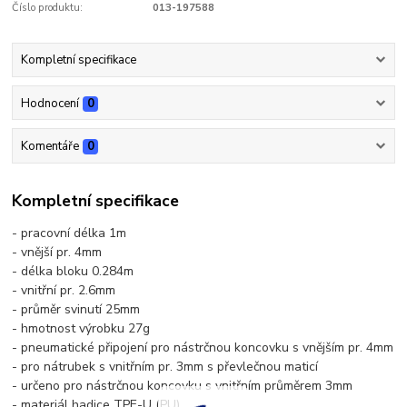
Číslo produktu:
013-197588
Kompletní specifikace
Hodnocení
0
Komentáře
0
Kompletní specifikace
- pracovní délka 1m
- vnější pr. 4mm
- délka bloku 0.284m
- vnitřní pr. 2.6mm
- průměr svinutí 25mm
- hmotnost výrobku 27g
- pneumatické připojení pro nástrčnou koncovku s vnějším pr. 4mm
- pro nátrubek s vnitřním pr. 3mm s převlečnou maticí
- určeno pro nástrčnou koncovku s vnitřním průměrem 3mm
- materiál hadice TPE-U (PU)