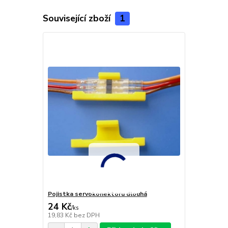
Související zboží
1
Pojistka servokonektoru dlouhá
24 Kč
/
ks
19,83 Kč
bez DPH