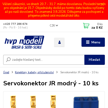
Vážení zákazníci, ve dnech 20.7 - 31.7. máme dovolenou. Poslední termín
pro objednání je 15.7. Objednávky došlé po tomto datu budou vyřízeny
až po naší dovolené. To znamená 3.8.2026. Děkujeme za pochopení a
přejeme pěkné celé modelářské léto.
0
ks
+420 777 286 674
CZK
za
0 Kč
(Po - Pá 8 - 16 hod.)
Menu
Hledat
Úvod
Konektory, kabely, příslušenství
Servokonektor JR modrý - 10 ks
Servokonektor JR modrý - 10 ks