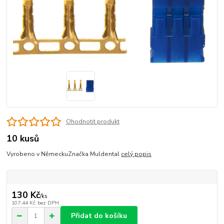
Ohodnotit produkt
10 kusů
Vyrobeno v NěmeckuZnačka Muldental
celý popis
130 Kč
/
ks
107,44 Kč
bez DPH
Přidat do košíku