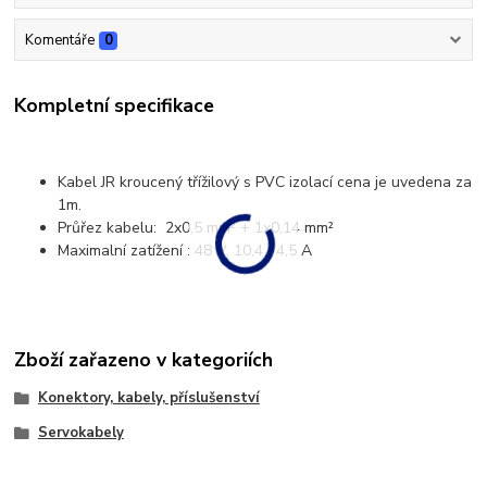
Komentáře
0
Kompletní specifikace
Kabel JR kroucený třížilový s PVC izolací cena je uvedena za
1m.
Průřez kabelu: 2x0,5 mm² + 1x0,14 mm²
Maximalní zatížení : 48 V, 10,4 / 4,5 A
Zboží zařazeno v kategoriích
Konektory, kabely, příslušenství
Servokabely