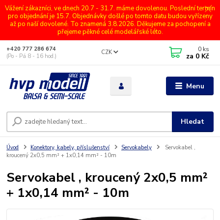
Vážení zákazníci, ve dnech 20.7 - 31.7. máme dovolenou. Poslední termín
pro objednání je 15.7. Objednávky došlé po tomto datu budou vyřízeny
až po naší dovolené. To znamená 3.8.2026. Děkujeme za pochopení a
přejeme pěkné celé modelářské léto.
0
ks
+420 777 286 674
CZK
za
0 Kč
(Po - Pá 8 - 16 hod.)
Menu
Hledat
Úvod
Konektory, kabely, příslušenství
Servokabely
Servokabel ,
kroucený 2x0,5 mm² + 1x0,14 mm² - 10m
Servokabel , kroucený 2x0,5 mm²
+ 1x0,14 mm² - 10m