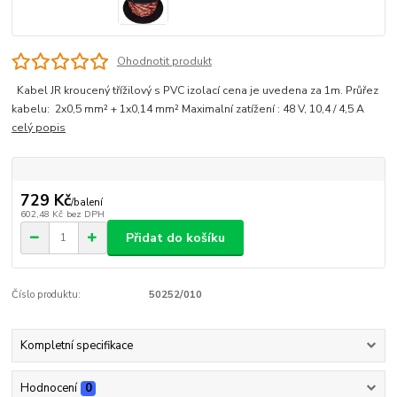
Ohodnotit produkt
Kabel JR kroucený třížilový s PVC izolací cena je uvedena za 1m. Průřez
kabelu: 2x0,5 mm² + 1x0,14 mm² Maximalní zatížení : 48 V, 10,4 / 4,5 A
celý popis
729 Kč
/
balení
602,48 Kč
bez DPH
Přidat do košíku
Číslo produktu:
50252/010
Kompletní specifikace
Hodnocení
0