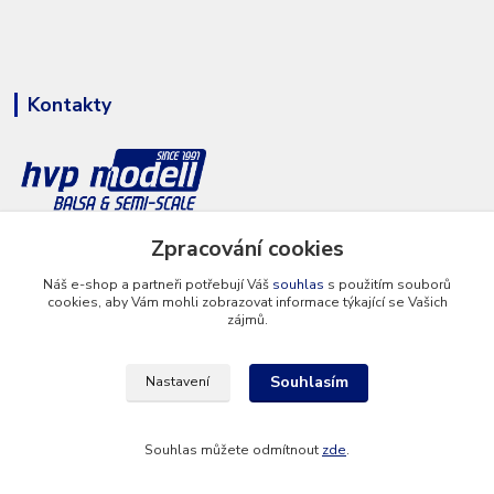
Kontakty
+420 777 286 674
Zpracování cookies
(Po - Pá 8 - 16 hod.)
Náš e-shop a partneři potřebují Váš
souhlas
s použitím souborů
cookies, aby Vám mohli zobrazovat informace týkající se Vašich
info@hvp-modell.cz
zájmů.
Souhlasím
Nastavení
Souhlas můžete odmítnout
zde
.
Vytvořeno na
Eshop-rychle.cz