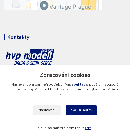
Kontakty
Zpracování cookies
+420 777 286 674
(Po - Pá 8 - 16 hod.)
Náš e-shop a partneři potřebují Váš
souhlas
s použitím souborů
cookies, aby Vám mohli zobrazovat informace týkající se Vašich
info@hvp-modell.cz
zájmů.
Souhlasím
Nastavení
Souhlas můžete odmítnout
zde
.