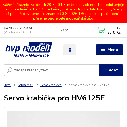
Vážení zákazníci, ve dnech 20.7 - 31.7. máme dovolenou. Poslední termín
pro objednání je 15.7. Objednávky došlé po tomto datu budou vyřízeny
až po naší dovolené. To znamená 3.8.2026. Děkujeme za pochopení a
přejeme pěkné celé modelářské léto.
0
ks
+420 777 286 674
CZK
za
0 Kč
(Po - Pá 8 - 16 hod.)
Menu
Hledat
Úvod
Serva MKS
Servo krabička
Servo krabička pro HV6125E
Servo krabička pro HV6125E