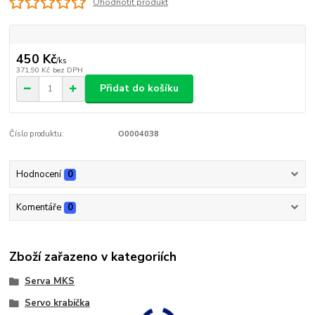
Ohodnotit produkt
450 Kč
/
ks
371,90 Kč
bez DPH
Přidat do košíku
Číslo produktu:
O0004038
Hodnocení
0
Komentáře
0
Zboží zařazeno v kategoriích
Serva MKS
Servo krabička