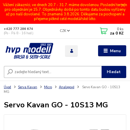
Vážení zákazníci, ve dnech 20.7 - 31.7. máme dovolenou. Poslední termín
pro objednání je 15.7. Objednávky došlé po tomto datu budou vyřízeny
až po naší dovolené. To znamená 3.8.2026. Děkujeme za pochopení a
přejeme pěkné celé modelářské léto.
0
ks
+420 777 286 674
CZK
za
0 Kč
(Po - Pá 8 - 16 hod.)
Menu
Hledat
Úvod
Serva Kavan
Micro
Analogové
Servo Kavan GO - 10S13
MG
Servo Kavan GO - 10S13 MG