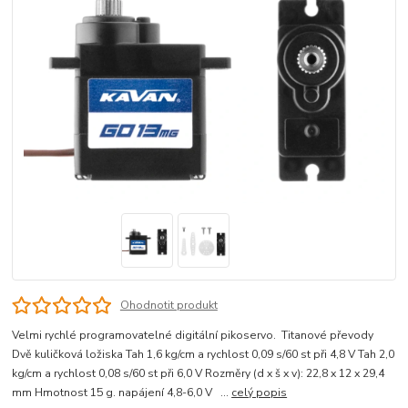
Ohodnotit produkt
Velmi rychlé programovatelné digitální pikoservo. Titanové převody
Dvě kuličková ložiska Tah 1,6 kg/cm a rychlost 0,09 s/60 st při 4,8 V Tah 2,0
kg/cm a rychlost 0,08 s/60 st při 6,0 V Rozměry (d x š x v): 22,8 x 12 x 29,4
mm Hmotnost 15 g. napájení 4,8-6,0 V ...
celý popis