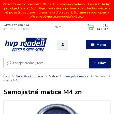
Vážení zákazníci, ve dnech 20.7 - 31.7. máme dovolenou. Poslední termín
pro objednání je 15.7. Objednávky došlé po tomto datu budou vyřízeny
až po naší dovolené. To znamená 3.8.2026. Děkujeme za pochopení a
přejeme pěkné celé modelářské léto.
0
ks
+420 777 286 674
CZK
za
0 Kč
(Po - Pá 8 - 16 hod.)
Menu
Hledat
Úvod
Modelářská bižuterie
Matice
Samojistné matice
Samojistná
matice M4 zn
Samojistná matice M4 zn