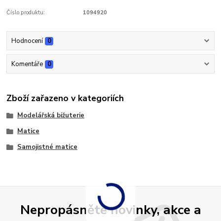
Číslo produktu:
1094920
Hodnocení
0
Komentáře
0
Zboží zařazeno v kategoriích
Modelářská bižuterie
Matice
Samojistné matice
Nepropásněte novinky, akce a