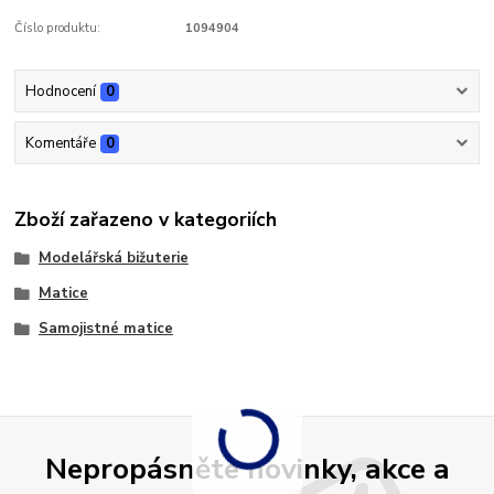
Číslo produktu:
1094904
Hodnocení
0
Komentáře
0
Zboží zařazeno v kategoriích
Modelářská bižuterie
Matice
Samojistné matice
Nepropásněte novinky, akce a