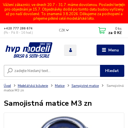
Vážení zákazníci, ve dnech 20.7 - 31.7. máme dovolenou. Poslední termín
pro objednání je 15.7. Objednávky došlé po tomto datu budou vyřízeny
až po naší dovolené. To znamená 3.8.2026. Děkujeme za pochopení a
přejeme pěkné celé modelářské léto.
0
ks
+420 777 286 674
CZK
za
0 Kč
(Po - Pá 8 - 16 hod.)
Menu
Hledat
Úvod
Modelářská bižuterie
Matice
Samojistné matice
Samojistná
matice M3 zn
Samojistná matice M3 zn